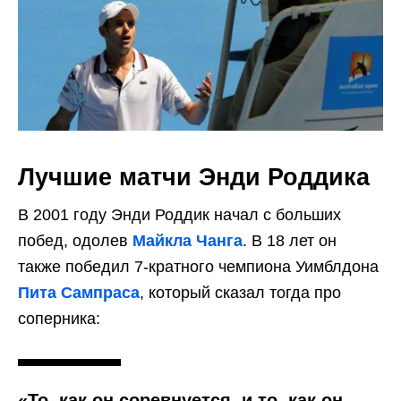
Лучшие матчи Энди Роддика
В 2001 году Энди Роддик начал с больших
побед, одолев
Майкла Чанга
. В 18 лет он
также победил 7-кратного чемпиона Уимблдона
Пита Сампраса
, который сказал тогда про
соперника:
«То, как он соревнуется, и то, как он