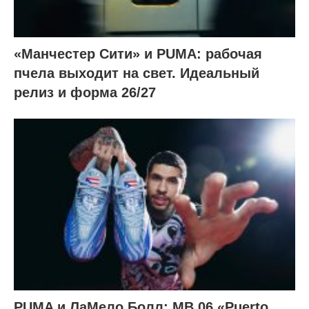
«Манчестер Сити» и PUMA: рабочая
пчела выходит на свет. Идеальный
релиз и форма 26/27
PUMA и ЛаМело Болл: MB.06 «Puerto