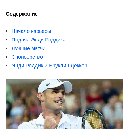
Содержание
Начало карьеры
Подача Энди Роддика
Лучшие матчи
Спонсорство
Энди Роддик и Бруклин Деккер