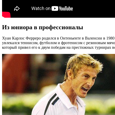
Из юниора в профессионалы
Хуан Карлос Ферреро родился в Онтеньенте в Валенсии в 1980 
увлекался теннисом, футболом и фротенисом с резиновым мячом.
который привел его к двум победам на престижных турнирах 