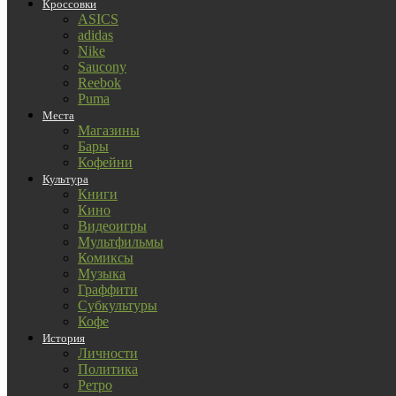
Кроссовки
ASICS
adidas
Nike
Saucony
Reebok
Puma
Места
Магазины
Бары
Кофейни
Культура
Книги
Кино
Видеоигры
Мультфильмы
Комиксы
Музыка
Граффити
Субкультуры
Кофе
История
Личности
Политика
Ретро