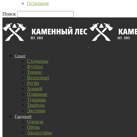
Остальное
Поиск
Спорт
Стадионы
Футбол
Теннис
Велоспорт
Регби
Хоккей
Плавание
Турниры
Трибуна
Экстрим
Гардероб
Одежда
Обувь
Аксессуары