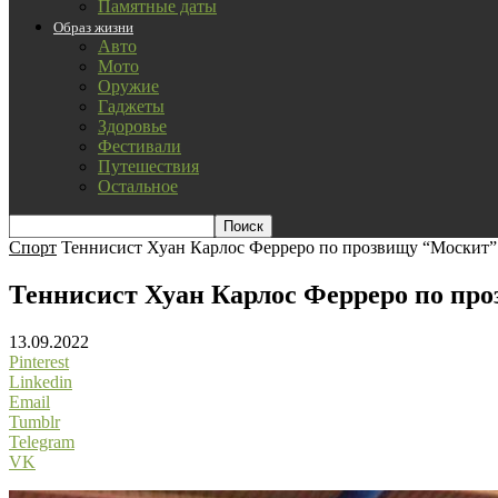
Памятные даты
Образ жизни
Авто
Мото
Оружие
Гаджеты
Здоровье
Фестивали
Путешествия
Остальное
Спорт
Теннисист Хуан Карлос Ферреро по прозвищу “Москит”
Теннисист Хуан Карлос Ферреро по пр
13.09.2022
Pinterest
Linkedin
Email
Tumblr
Telegram
VK