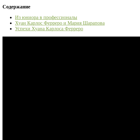
Содержание
Из юниора в профессионалы
Хуан Карлос Ферреро и Мария Шарапова
Успехи Хуана Карлоса Ферреро