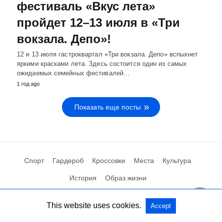
фестиваль «Вкус лета»
пройдет 12–13 июля в «Три
вокзала. Депо»!
12 и 13 июля гастроквартал «Три вокзала. Депо» вспыхнет
яркими красками лета. Здесь состоится один из самых
ожидаемых семейных фестивалей…
1 год ago
Показать еще посты
Спорт
Гардероб
Кроссовки
Места
Культура
История
Образ жизни
This website uses cookies.
Accept
Посмотреть мобильную версию