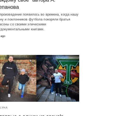
епанова
произведение появилось во времена, когда нашу
ну и поклонников футбола покоряли братья
мсоны со своими эпическими
удокументальными книгами.
 ago
БУНА