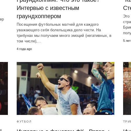
Интервью с известным
Ст
граундхоппером
Это 
ер
стра
Посещения футбольных матчей для каждого
Бри
уважающего себя болельщика дело чести. На
пол
трибунах мы получаем много эмоций (негативных, в
том числе),…
5 лет
4 года ago
ФУТБОЛ
ТРИ