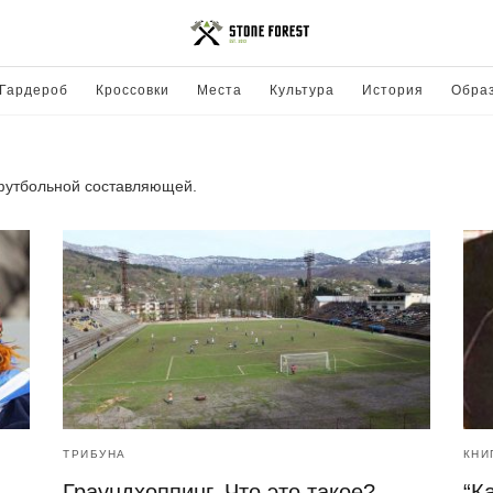
Гардероб
Кроссовки
Места
Культура
История
Обра
футбольной составляющей.
ТРИБУНА
КНИ
Граундхоппинг. Что это такое?
“К