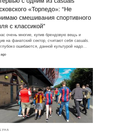
тервью с одним из сasuals
сковского «Торпедо»: “Не
нимаю смешивания спортивного
иля с классикой”
ас очень многие, купив брендовую вещь и
ив на фанатский сектор, считают себя casuals.
 глубоко ошибаются, данной культурой надо…
 ago
БУНА