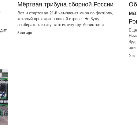
Мёртвая трибуна сборной России
Об
у
ма
Вот и стартовал 21-й чемпионат мира по футболу,
который проходит в нашей стране. Не буду
Ро
разбирать тактику, статистику футболистов и…
одит
Еще
8 лет ago
Ничи
буд
оди
9 лет