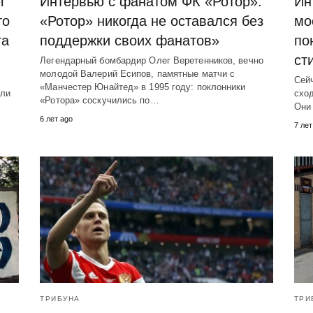
l
Интервью с фанатом ФК «Ротор»:
Ин
то
«Ротор» никогда не оставался без
мо
та
поддержки своих фанатов»
по
ст
Легендарный бомбардир Олег Веретенников, вечно
молодой Валерий Есипов, памятные матчи с
Сейч
«Манчестер Юнайтед» в 1995 году: поклонники
или
сход
«Ротора» соскучились по…
Они
6 лет ago
7 лет
ТРИБУНА
ТРИ