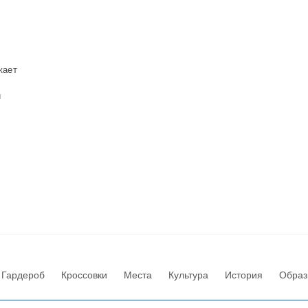
жает
и
Гардероб
Кроссовки
Места
Культура
История
Образ
Посмотреть мобильную версию