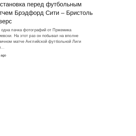
становка перед футбольным
тчем Брэдфорд Сити – Бристоль
верс
 одна пачка фотографий от Пржемика
евски. На этот раз он побывал на вполне
ничном матче Английской футбольной Лиги
н…
 ago