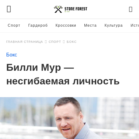
Спорт
Гардероб
Кроссовки
Места
Культура
Ист
ГЛАВНАЯ СТРАНИЦА
СПОРТ
БОКС
Бокс
Билли Мур —
несгибаемая личность