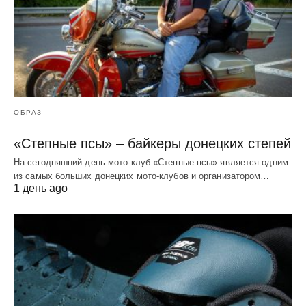
ОБРАЗ
«Степные псы» – байкеры донецких степей
На сегодняшний день мото-клуб «Степные псы» является одним
из самых больших донецких мото-клубов и организатором…
1 день ago