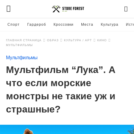
Спорт
Гардероб
Кроссовки
Места
Культура
Ист
ГЛАВНАЯ СТРАНИЦА
ОБРАЗ
КУЛЬТУРА / АРТ
КИНО
МУЛЬТФИЛЬМЫ
Мультфильмы
Мультфильм “Лука”. А
что если морские
монстры не такие уж и
страшные?