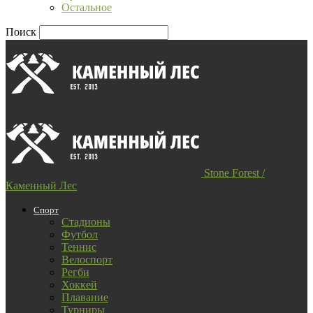
Остальное
Поиск
Stone Forest /
Каменный Лес
Спорт
Стадионы
Футбол
Теннис
Велоспорт
Регби
Хоккей
Плавание
Турниры