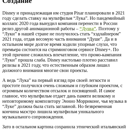
Создание
Disney и принадлежащая им студия Pixar планировали в 2021
году сделать ставку на мультфильм “Лука”. Но пандемийный
коллапс 2020 года вынудил компания перенести в России
релиз другой анимационной работы –
“Душа”
. Поэтому у
“Луки” в нашей стране не получилось стать “хэдлайнером”
2021 года, отдав весомую часть внимания “Душе”. Да и в
остальном мире долгое время ходили упорные слухи, что
премьера состоится на стриминговом сервисе Disney+. По
этой причине сложилось впечатление, что промо-кампания
“Луки” прошла слаба. Disney настолько плотно расставил
релизы в 2021 году, что естественным образом лишил
должного внимания многие свои проекты.
А ведь “Лука” на первый взгляд при своей легкости и
простоте получился очень сложным и глубоким проектом, с
огромным количеством отсылок и посвящений. И самое
главное, что мультфильм отдает дань памяти великому и
неповторимому композитору Эннио Морриконе, чья музыка в
“Луке” должна была стать заглавной. Но безвременная
кончина маэстро лишила мультфильм уникального
музыкального сопровождения.
Зато в остальном картина сохранила этнический итальянский