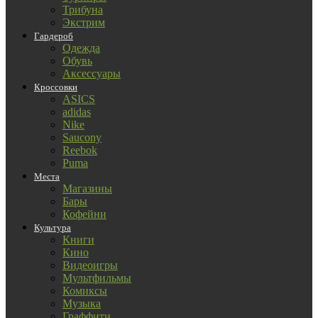
Трибуна
Экстрим
Гардероб
Одежда
Обувь
Аксессуары
Кроссовки
ASICS
adidas
Nike
Saucony
Reebok
Puma
Места
Магазины
Бары
Кофейни
Культура
Книги
Кино
Видеоигры
Мультфильмы
Комиксы
Музыка
Граффити