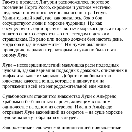
Где-то в пределах Лигурии расположилось портовое
поселение Порто Россо, скромное и уютное местечко,
недалеко от крупного регионального центра Генуи.
Удивительный край, где, как оказалось, бок о бок
сосуществуют люди и морские чудовища. Ну, как
сосуществуют: одни прячутся во тьме морского дна, а вторые
знают о своих соседях только по легендам и детским
страшилкам. Но рано или поздно должен был настать день,
когда оба вида познакомиться. Им нужен был лишь
проводник, парламентер, которым и суждено было стать
юному Луке.
Лука – несовершеннолетний мальчишка расы подводных
чудовищ, эдакая вариация подводных драконов, описанных в
мифах итальянских моряков. Доброта и любопытство –
ключевые качества юнца, которые и движут им на
протяжении всей его непродолжительной еще жизни.
Судьбоносным становится знакомство Луки с Альфредо,
храбрым и безбашенным парнем, живущим в полном
одиночестве на одном из островов. Именно Альфредо
открывает Луке важнейший из секретов – на суше морские
чудовища могут обращаться в людей.
Завороженные человеческой цивилизацией новоявленные