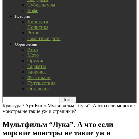
Субкультуры
Кофе
История
Личности
Политика
Ретро
Памятные даты
Образ жизни
Авто
Мото
Оружие
Гаджеты
Здоровье
Фестивали
Путешествия
Остальное
Культура / Арт
Кино
Мультфильм “Лука”. А что если морские
монстры не такие уж и страшные?
Мультфильм “Лука”. А что если
морские монстры не такие уж и