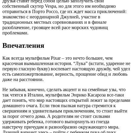
друзья ставят перед собой целью заполучить свой
собственный скутер Vespa, но для этого им необходимо
отправиться в Порто Россо, где их ждет масса приключений:
знакомство с неординарной Джулией, участие в
традиционных местных соревнованиях и в финале
разоблачение, грозящее всей расе морских чудовищ
проблемами.
Впечатления
Как всегда мультфильм Pixar – это нечто большее, чем
красочная вымышленная история. “Лука” (кстати, ударение не
первую гласную букву) воспевает настоящую дружбу, чей удел
есть самопожертвование, верность, прощение обид и любовь
даже на расстоянии.
Не забывая, конечно, сделать акцент и на семейные узы, что
так чтятся в Италии, мультфильм Энрико Касароза все-таки
дает понять, что мир настоящих открытий лежит за пределами
домашнего очага. Если твоя пылкая натура стремится к
свершениям и удивительным приключениям, то стоит выйти
за порог отчего дома. А родителям не стоит силками
удерживать ребенка, готового выпорхнуть из гнезда
навстречу причудам и разнообразию окружающего мира.
Лучший вариант здесь – пойти с ребенком рука об руку,