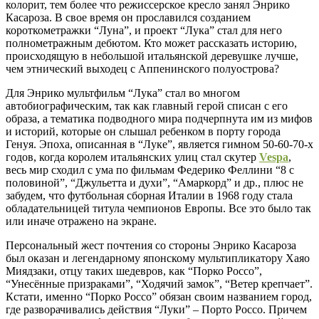
колорит, тем более что режиссерское кресло занял Энрико
Касароза. В свое время он прославился созданием
короткометражки “Луна”, и проект “Лука” стал для него
полнометражным дебютом. Кто может рассказать историю,
происходящую в небольшой итальянской деревушке лучше,
чем этнический выходец с Аппенинского полуострова?
Для Энрико мультфильм “Лука” стал во многом
автобиографическим, так как главный герой списан с его
образа, а тематика подводного мира подчерпнута им из мифов
и историй, которые он слышал ребенком в порту города
Генуя. Эпоха, описанная в “Луке”, является гимном 50-60-70-х
годов, когда королем итальянских улиц стал скутер
Vespa
,
весь мир сходил с ума по фильмам Федерико Феллини “8 с
половиной”, “Джульетта и духи”, “Амаркорд” и др., плюс не
забудем, что футбольная сборная Италии в 1968 году стала
обладательницей титула чемпионов Европы. Все это было так
или иначе отражено на экране.
Персональный жест почтения со стороны Энрико Касароза
был оказан и легендарному японскому мультипликатору Хаяо
Миядзаки, отцу таких шедевров, как “Порко Россо”,
“Унесённые призраками”, “Ходячий замок”, “Ветер крепчает”.
Кстати, именно “Порко Россо” обязан своим названием город,
где разворачивались действия “Луки” – Порто Россо. Причем