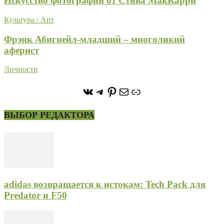
Искусство фотографии от Стива МакКарри
Культура / Арт
Фрэнк Абигнейл-младший – многоликий
аферист
Личности
https://vk.com/stone_forest_
https://t.me/stoneforest
https://ru.pinterest.com/
Почта
Ссылка
ВЫБОР РЕДАКТОРА
adidas возвращается к истокам: Tech Pack для
Predator и F50