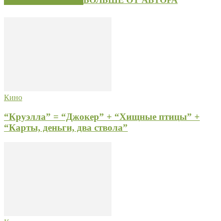
Кино
“Круэлла” = “Джокер” + “Хищные птицы” +
“Карты, деньги, два ствола”