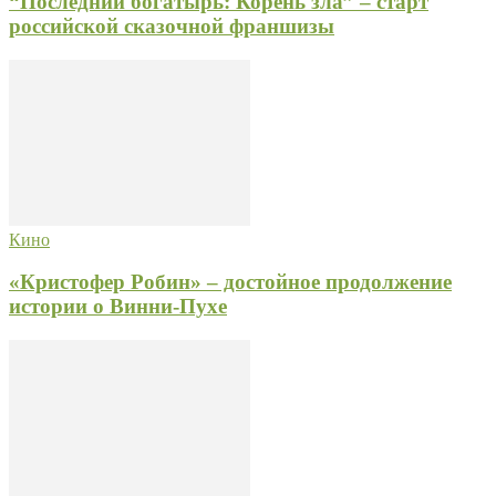
“Последний богатырь: Корень зла” – старт
российской сказочной франшизы
Кино
«Кристофер Робин» – достойное продолжение
истории о Винни-Пухе