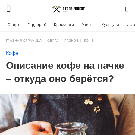
Спорт
Гардероб
Кроссовки
Места
Культура
Ист
ГЛАВНАЯ СТРАНИЦА
ОБРАЗ
РАЗНОЕ
КОФЕ
Кофе
Описание кофе на пачке
– откуда оно берётся?