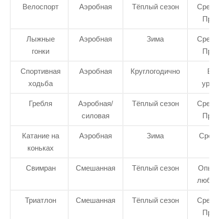
Велоспорт
Аэробная
Тёплый сезон
Средн
Про
Лыжные
Аэробная
Зима
Средн
гонки
Про
Спортивная
Аэробная
Круглогодично
Вс
ходьба
уров
Гребля
Аэробная/
Тёплый сезон
Средн
силовая
Про
Катание на
Аэробная
Зима
Сред
коньках
Свимран
Смешанная
Тёплый сезон
Опыт
любит
Триатлон
Смешанная
Тёплый сезон
Средн
Про