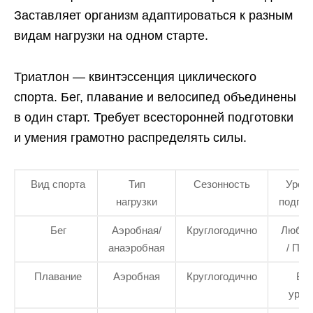
Заставляет организм адаптироваться к разным
видам нагрузки на одном старте.
Триатлон — квинтэссенция циклического
спорта. Бег, плавание и велосипед объединены
в один старт. Требует всесторонней подготовки
и умения грамотно распределять силы.
Вид спорта
Тип
Сезонность
Уров
нагрузки
подгот
Бег
Аэробная/
Круглогодично
Любит
анаэробная
/ Пр
Плавание
Аэробная
Круглогодично
Вс
уров