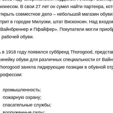
изнесом. В свои 27 лет он сумел найти партенра, 
открыть совместное дело – небольшой магазин обуви
трит в городке Милуоки, штат Висконсин. Над входо
«Вайнбреннер и Пфайфер». Покупатели могли приобр
 рабочей обуви.
А в 1918 году появился суббренд Thorogood, предс
линейку обуви для различных специальности от Вайн
Thorogood заняла лидирующие позиции в обувной от
профессии:
промышленность;
пожарную охрану;
спасательные службы;
вооруженные силы;