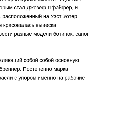
которым стал Джозеф Пфайфер, и
, расположенный на Уэст-Уотер-
м красовалась вывеска
ести разные модели ботинок, сапог
тавляющий собой собой основную
бреннер. Постепенно марка
расли с упором именно на рабочие