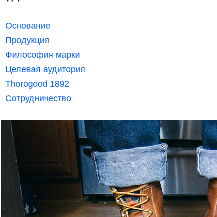
Основание
Продукция
Философия марки
Целевая аудитория
Thorogood 1892
Сотрудничество