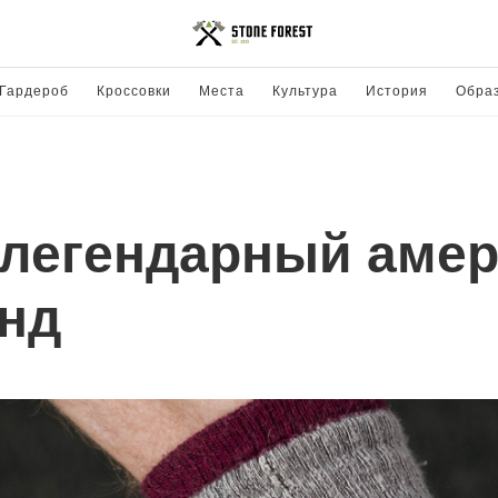
Гардероб
Кроссовки
Места
Культура
История
Обра
 легендарный аме
нд