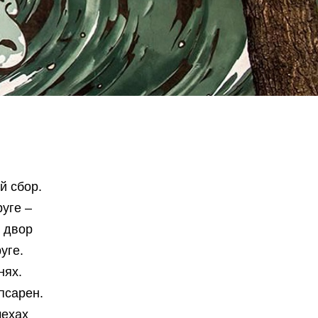
й сбор.
руге –
 двор
уге.
нях.
псарен.
мехах