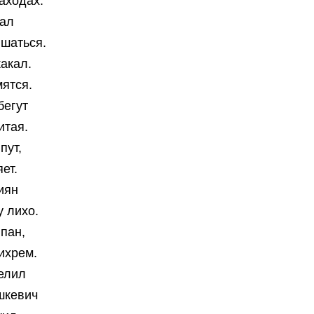
заходах.
жал
ышаться.
какал.
мятся.
бегут
итая.
пут,
ет.
иян
у лихо.
 пан,
ихрем.
елил
шкевич