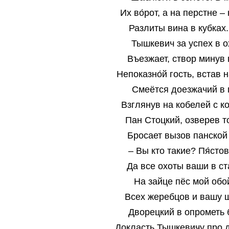
Их во́рот, а на перстне –
Разлиты вина в кубках.
Тышкевич за успех в о
Въезжает, створ минув 
Непоказно́й гость, встав 
Смеётся доезжачий в 
Взглянув на кобелей с к
Пан Стоцкий, озверев то
Бросает вызов панской
– Вы кто такие? Пя́сто
Да все охоты ваши в ст
На зайце пёс мой обо
Всех жеребцов и вашу ш
Дворецкий в опрометь 
Докласть Тышкевичу про д