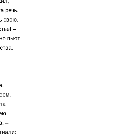
жил,
а речь.
ь свою,
тье! –
но пьют
ства.
а.
еем.
ла
ею.
а, –
гнали: