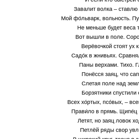
Завалит волка – ставлю 
Мой фо́льварк, вольность. П
Не меньше будет веса 
Вот вышли в поле. Соро
Верёвочкой стоят ух к
Садо́к в жнивьях. Сравня
Паны верхами. Тихо. Г
Понёсся заяц, что сап
Слетая поле над зем
Борзятники спустили 
Всех хо́ртых, псо́вых, – вс
Прави́ло в прямь. Щипе́ц 
Летят, но заяц ловок х
Петлёй ряды свор ув