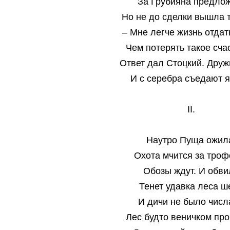
За Грубияна предло
Но не до сделки вышла т
– Мне легче жизнь отдат
Чем потерять такое счас
Ответ дал Стоцкий. Друж
И с серебра съедают я
II.
Наутро Пуща ожил
Охота мчится за троф
Обозы ждут. И обви
Тенет удавка леса ш
И дичи не было числ
Лес будто веничком про