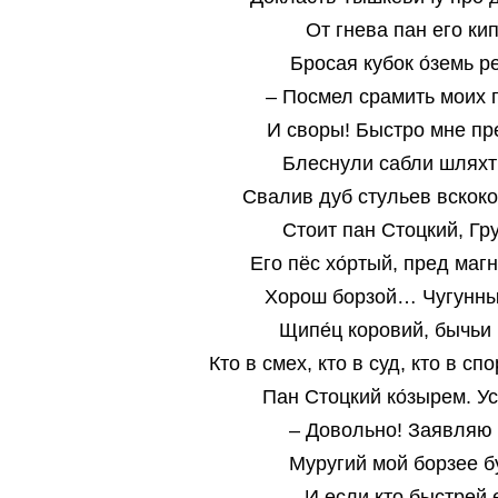
От гнева пан его кип
Бросая кубок о́земь р
– Посмел срамить моих 
И своры! Быстро мне пр
Блеснули сабли шляхт
Свалив дуб стульев вскок
Стоит пан Стоцкий, Гр
Его пёс хо́ртый, пред маг
Хорош борзой… Чугунны
Щипе́ц коровий, бычьи 
Кто в смех, кто в суд, кто в спо
Пан Стоцкий ко́зырем. Ус
– Довольно! Заявляю 
Муругий мой борзее б
И если кто быстрей 