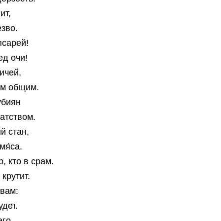
ит,
езво.
псарей!
ед очи!
ичей,
ом общим.
убиян
натством.
й стан,
мя́са.
р, кто в срам.
 крутит.
вам:
удет.
его