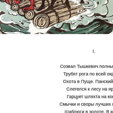
I.
Созвал Тышкевич полны
Трубят рога по всей ок
Охота в Пуще. Панский
Слетелся к лесу на яр
Гарцует шляхта на ко
Смычки и своры лучших 
Шаблюги в золоте. В 