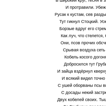
В широкий круг, тесня в 
И протравили. Убе
Русак к кустам, сев разд
Тут гикнул Стоцкий. Ус
Борзые вдруг его стре
Как луч, что стелется, 
Они, псов прочих обсч
Срывая воздуха сеть 
Кобель косого догоня
Добросился тут Груб
И зайца вздёрнул кверх
И всякий видел точно
С ушей оборваны псы в
С досады некий застр
Двух кобелей своих. Ты