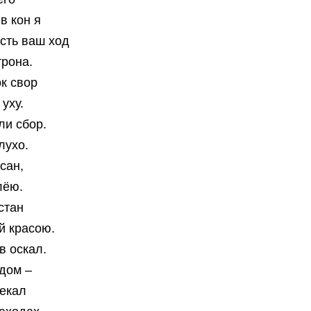
в кон я
усть ваш ход
трона.
к свор
 уху.
ли сбор.
лухо.
сан,
лёю.
стан
ей красою.
в оскал.
одом –
лекал