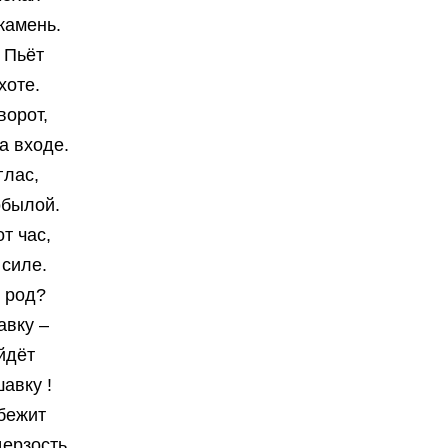
 камень.
 Пьёт
хоте.
ворот,
на входе.
глас,
обылой.
т час,
 силе.
в род?
авку –
йдёт
авку !
бежит
ерзость.