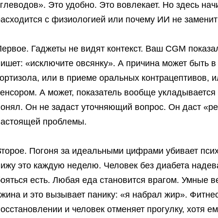
глеводов». Это удобно. Это вовлекает. Но здесь нач
расходится с физиологией или почему ИИ не заменит
ервое. Гаджеты не видят контекст. Ваш CGM показа
ишет: «исключите овсянку». А причина может быть в
ортизола, или в приеме оральных контрацептивов, 
енсором. А может, показатель вообще укладывается в
онял. Он не задаст уточняющий вопрос. Он даст «ре
настоящей проблемы.
Второе. Погоня за идеальными цифрами убивает псих
ижу это каждую неделю. Человек без диабета надев
ояться есть. Любая еда становится врагом. Умные 
жина и это вызывает панику: «я набрал жир». Фитне
осстановлении и человек отменяет прогулку, хотя е