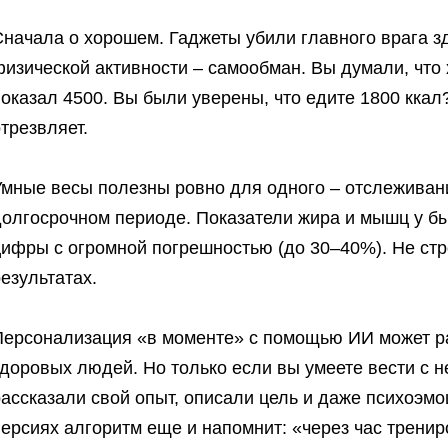
Сначала о хорошем. Гаджеты убили главного врага з
изической активности – самообман. Вы думали, что 
оказал 4500. Вы были уверены, что едите 1800 ккал
трезвляет.
Умные весы полезны ровно для одного – отслеживан
долгосрочном периоде. Показатели жира и мышц у б
ифры с огромной погрешностью (до 30–40%). Не стро
езультатах.
Персонализация «в моменте» с помощью ИИ может ра
здоровых людей. Но только если вы умеете вести с 
ассказали свой опыт, описали цель и даже психоэм
версиях алгоритм еще и напомнит: «через час трени