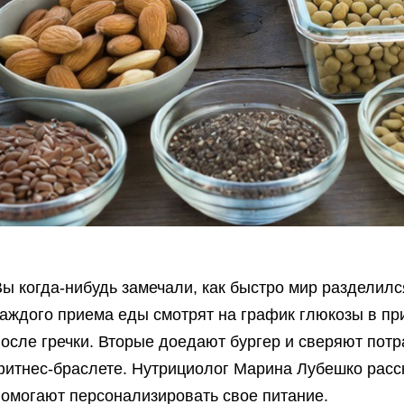
ы когда-нибудь замечали, как быстро мир разделил
аждого приема еды смотрят на график глюкозы в пр
после гречки. Вторые доедают бургер и сверяют пот
фитнес-браслете. Нутрициолог Марина Лубешко расск
помогают персонализировать свое питание.