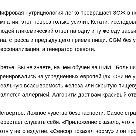
ифровая нутрициология легко превращает ЗОЖ в нев
мпатии, этот невроз только усилит. Кстати, исследо
юдей гликемический ответ на одну и ту же еду варь
на, стресса и предыдущего приема пищи. CGM без у
ерсонализация, а генератор тревоги.
Третье. Вы не знаете, на чем обучен ваш ИИ. Больш
тренировались на усредненных европейцах. Они не у
реальную всасываемость железа или скрытую пищеву
вляется аллергией. Алгоритм даст вам красивый отве
Четвертое. Ложное чувство безопасности. Самое стр
ерестает слушать себя. «Приложение сказало, что я м
отя у него вздутие. «Сенсор показал норму» и он п