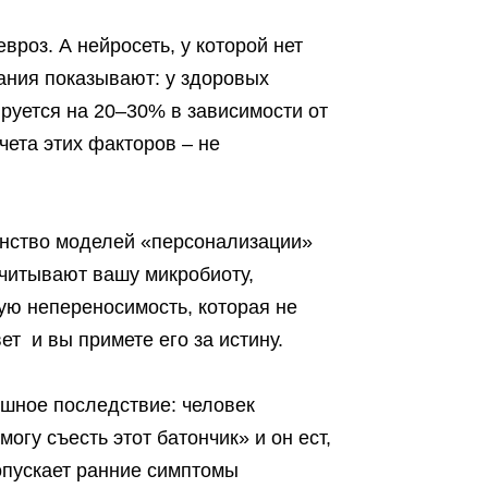
роз. А нейросеть, у которой нет
вания показывают: у здоровых
ируется на 20–30% в зависимости от
чета этих факторов – не
инство моделей «персонализации»
читывают вашу микробиоту,
ю непереносимость, которая не
т и вы примете его за истину.
ашное последствие: человек
огу съесть этот батончик» и он ест,
ропускает ранние симптомы