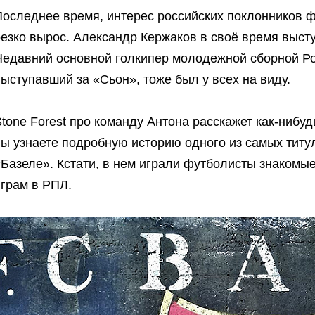
Последнее время, интерес российских поклонников 
резко вырос. Александр Кержаков в своё время выст
Недавний основной голкипер молодежной сборной Р
ыступавший за «Сьон», тоже был у всех на виду.
tone Forest про команду Антона расскажет как-нибуд
вы узнаете подробную историю одного из самых тит
«Базеле». Кстати, в нем играли футболисты знакомы
играм в РПЛ.