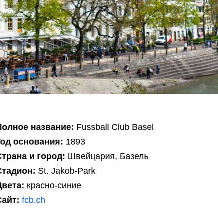
Полное название:
Fussball Club Basel
Год основания:
1893
Страна и город:
Швейцария, Базель
Стадион:
St. Jakob-Park
Цвета:
красно-синие
Сайт:
fcb.ch