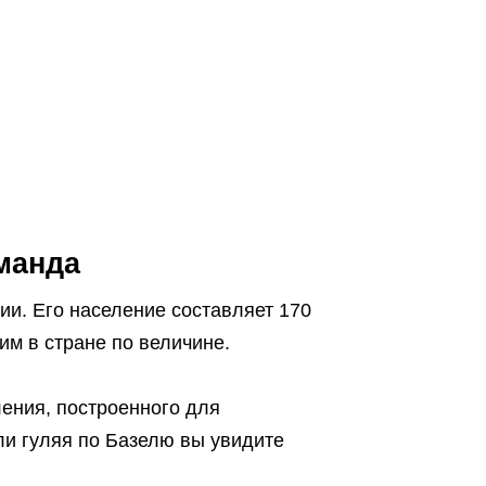
манда
и. Его население составляет 170
ьим в стране по величине.
ления, построенного для
ли гуляя по Базелю вы увидите