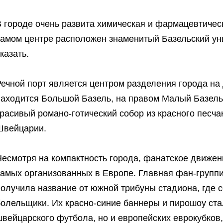
В городе очень развита химическая и фармацевтичес
самом центре расположен знаменитый Базельский уни
казать.
ечной порт является центром разделения города на 
находится Большой Базель, на правом Малый Базель
расивый романо-готический собор из красного песча
Швейцарии.
Несмотря на компактность города, фанатское движен
самых организованных в Европе. Главная фан-групп
получила название от южной трибуны стадиона, где
олельщики. Их красно-синие баннеры и пирошоу стал
швейцарского футбола, но и европейских еврокубков