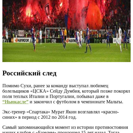
Российский след
Помимо Сухи, ранее за команду выступал любимец
болельщиков «ЦСКА» Сейду Думбия, который позже покорял
поля теплых Италии и Португалии, побывал даже в
“Ньюкасле”
и закончил с футболом в чемпионате Мальты.
Экс-тренер «Спартака» Мурат Якин возглавлял «красно-
синих» в период с 2012 по 2014 год.
Самый запоминающийся момент из истории противостояния
наших клубов с «Базелем» произошел 15 лет назад. Тогда