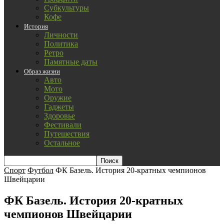
Субкультуры
Кофе
История
Личности
Политика
Ретро
Памятные даты
Образ жизни
Авто
Мото
Оружие
Гаджеты
Здоровье
Фестивали
Путешествия
Остальное
Спорт
Футбол
ФК Базель. История 20-кратных чемпионов
Швейцарии
ФК Базель. История 20-кратных
чемпионов Швейцарии