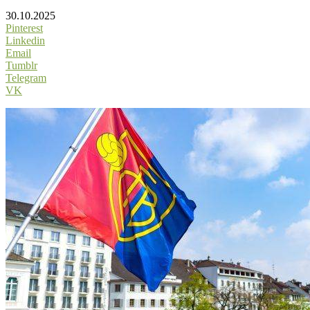
30.10.2025
Pinterest
Linkedin
Email
Tumblr
Telegram
VK