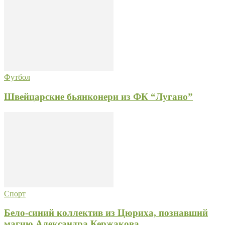
Футбол
Швейцарские бьянконери из ФК “Лугано”
Спорт
Бело-синий коллектив из Цюриха, познавший
магию Александра Кержакова