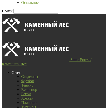
Остальное
Поиск
Stone Forest /
Каменный Лес
Спорт
Стадионы
Футбол
Теннис
Велоспорт
Регби
Хоккей
Плавание
Турниры