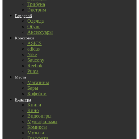
Трибуна
Экстрим
Гардероб
Одежда
Обувь
Аксессуары
Кроссовки
ASICS
adidas
Nike
Saucony
Reebok
Puma
Места
Магазины
Бары
Кофейни
Культура
Книги
Кино
Видеоигры
Мультфильмы
Комиксы
Музыка
Граффити