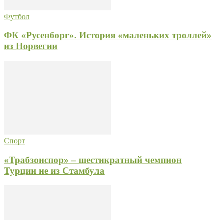
Футбол
ФК «Русенборг». История «маленьких троллей»
из Норвегии
Спорт
«Трабзонспор» – шестикратный чемпион
Турции не из Стамбула