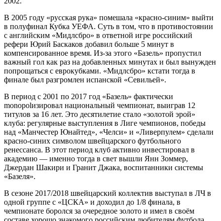
2002.
В 2005 году «русская рука» помешала «красно-синим» выйти
в полуфинал Кубка УЕФА. Суть в том, что в противостоянии
с английским «Мидлсбро» в ответной игре российский
рефери Юрий Баскаков добавил больше 5 минут в
компенсированное время. Из-за этого «Базель» пропустил
важный гол как раз на добавленных минутах и был вынужден
попрощаться с еврокубками. «Мидлсбро» кстати тогда в
финале был разгромлен испанской «Севильей».
В период с 2001 по 2017 год «Базель» фактически
monopolизировал национальный чемпионат, выиграв 12
титулов за 16 лет. Это десятилетие стало «золотой эрой»
клуба: регулярные выступления в Лиге чемпионов, победы
над «Манчестер Юнайтед», «Челси» и «Ливерпулем» сделали
красно-синих символом швейцарского футбольного
ренессанса. В этот период клуб активно инвестировал в
академию — именно тогда в свет вышли Янн Зоммер,
Джердан Шакири и Гранит Джака, воспитанники системы
«Базеля».
В сезоне 2017/2018 швейцарский коллектив выступал в ЛЧ в
одной группе с «ЦСКА» и доходил до 1/8 финала, в
чемпионате боролся за очередное золото и имел в своём
составе хорошо знакомого российским любителям футбола