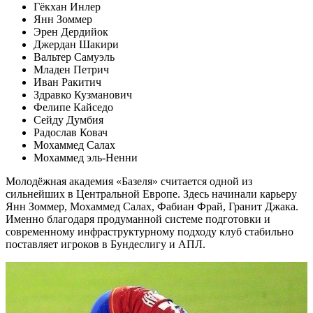
Гёкхан Инлер
Янн Зоммер
Эрен Дердийок
Джердан Шакири
Вальтер Самуэль
Младен Петрич
Иван Ракитич
Здравко Кузманович
Фелипе Кайседо
Сейду Думбия
Радослав Ковач
Мохаммед Салах
Мохаммед эль-Ненни
Молодёжная академия «Базеля» считается одной из
сильнейших в Центральной Европе. Здесь начинали карьеру
Янн Зоммер, Мохаммед Салах, Фабиан Фрай, Гранит Джака.
Именно благодаря продуманной системе подготовки и
современному инфраструктурному подходу клуб стабильно
поставляет игроков в Бундеслигу и АПЛ.