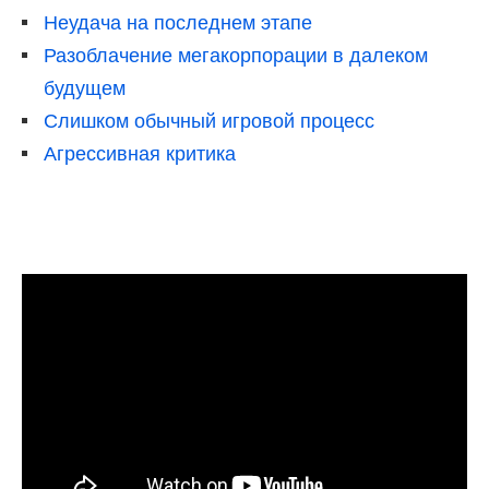
Неудача на последнем этапе
Разоблачение мегакорпорации в далеком
будущем
Слишком обычный игровой процесс
Агрессивная критика