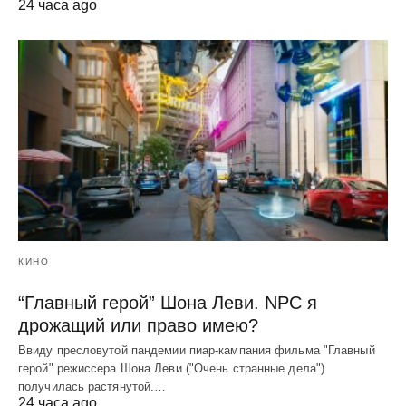
24 часа ago
КИНО
“Главный герой” Шона Леви. NPC я
дрожащий или право имею?
Ввиду пресловутой пандемии пиар-кампания фильма "Главный
герой" режиссера Шона Леви ("Очень странные дела")
получилась растянутой.…
24 часа ago