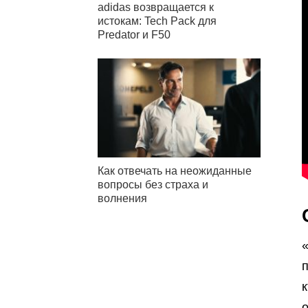
adidas возвращается к
истокам: Tech Pack для
Predator и F50
Как отвечать на неожиданные
вопросы без страха и
волнения
п
к
о