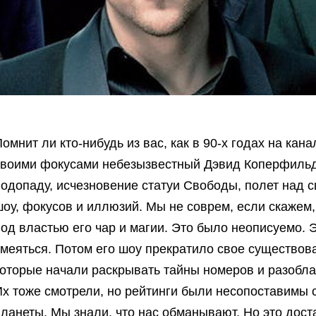
омнит ли кто-нибудь из вас, как в 90-х годах на кан
своими фокусами небезызвестный Дэвид Коперфильд.
одопаду, исчезновение статуи Свободы, полет над с
оу, фокусов и иллюзий. Мы не соврем, если скажем,
од властью его чар и магии. Это было неописуемо. 
меяться. Потом его шоу прекратило свое существова
которые начали раскрывать тайны номеров и разобла
Их тоже смотрели, но рейтинги были несопоставимы 
ланеты. Мы знали, что нас обманывают. Но это дост