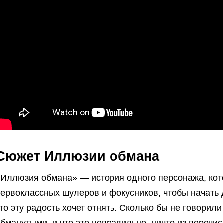
Сюжет Иллюзии обмана
«Иллюзия обмана» — история одного персонажа, кот
ервоклассных шулеров и фокусников, чтобы начать 
то эту радость хочет отнять. Сколько бы не говори
бманутыми, и что это неправильно, ничто из перечис