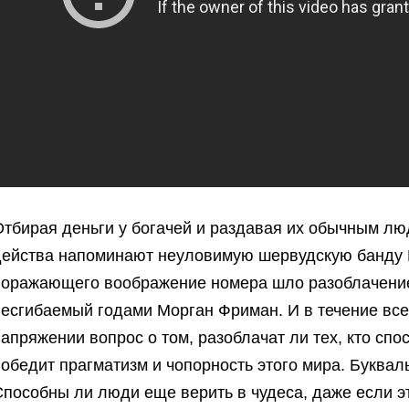
Отбирая деньги у богачей и раздавая их обычным лю
действа напоминают неуловимую шервудскую банду Р
поражающего воображение номера шло разоблачение 
несгибаемый годами Морган Фриман. И в течение все
апряжении вопрос о том, разоблачат ли тех, кто спо
обедит прагматизм и чопорность этого мира. Букваль
Способны ли люди еще верить в чудеса, даже если э