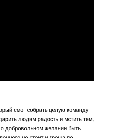
орый смог собрать целую команду
дарить людям радость и мстить тем,
ли о добровольном желании быть
ленного не стоит и гроша по