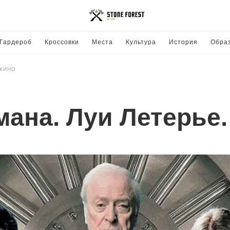
Гардероб
Кроссовки
Места
Культура
История
Обра
КИНО
ана. Луи Летерье.