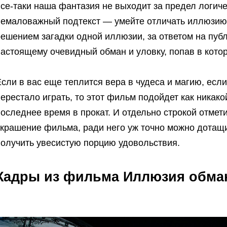
се-таки наша фантазия не выходит за предел логиче
немаловажный подтекст — умейте отличать иллюзию о
решением загадки одной иллюзии, за ответом на пуб
астоящему очевидный обман и уловку, попав в котор
сли в вас еще теплится вера в чудеса и магию, если
ерестало играть, то этот фильм подойдет как никак
последнее время в прокат. И отдельно строкой отме
крашение фильма, ради него уж точно можно дотащи
получить увесистую порцию удовольствия.
Кадры из фильма Иллюзия обма