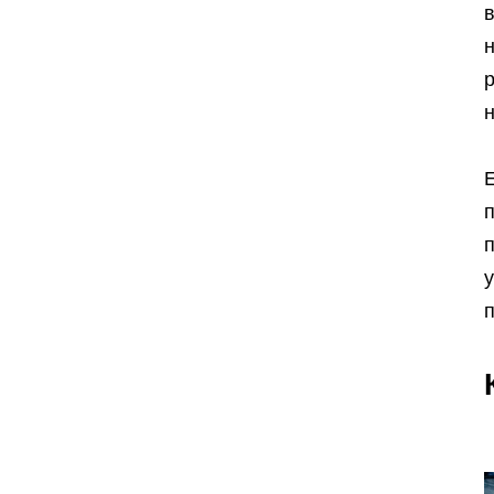
в
н
Е
п
у