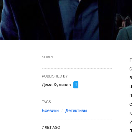
SHARE
П
PUBLISHED BY
в
Дима Кулинар
ш
п
TAGS:
с
Боевики
Детективы
7 ЛЕТ AGO
п