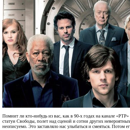
Помнит ли кто-нибудь из вас, как в 90-х годах на канале «РТ
статуи Свободы, полет над сценой и сотни других невероятных 
неописуемо. Это заставляло нас улыбаться и смеяться. Потом 