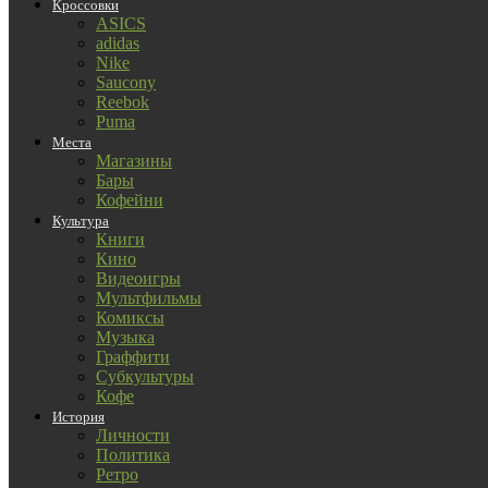
Кроссовки
ASICS
adidas
Nike
Saucony
Reebok
Puma
Места
Магазины
Бары
Кофейни
Культура
Книги
Кино
Видеоигры
Мультфильмы
Комиксы
Музыка
Граффити
Субкультуры
Кофе
История
Личности
Политика
Ретро