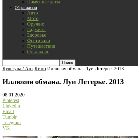
Памятные даты
Образ жизни
Авто
Мото
Оружие
Гаджеты
Здоровье
Фестивали
Путешествия
Остальное
Культура / Арт
Кино
Иллюзия обмана. Луи Летерье. 2013
Иллюзия обмана. Луи Летерье. 2013
08.01.2020
Pinterest
Linkedin
Email
Tumblr
Telegram
VK