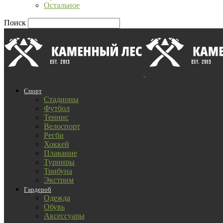
Остальное
Поиск
Спорт
Стадионы
Футбол
Теннис
Велоспорт
Регби
Хоккей
Плавание
Турниры
Трибуна
Экстрим
Гардероб
Одежда
Обувь
Аксессуары