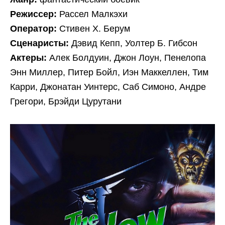
Режиссер:
Рассел Малкэхи
Оператор:
Стивен Х. Берум
Сценаристы:
Дэвид Кепп, Уолтер Б. Гибсон
Актеры:
Алек Болдуин, Джон Лоун, Пенелопа
Энн Миллер, Питер Бойл, Иэн Маккеллен, Тим
Карри, Джонатан Уинтерс, Саб Симоно, Андре
Грегори, Брэйди Цурутани