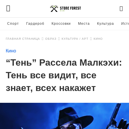
Спорт
Гардероб
Кроссовки
Места
Культура
Ист
ГЛАВНАЯ СТРАНИЦА
ОБРАЗ
КУЛЬТУРА / АРТ
КИНО
Кино
“Тень” Рассела Малкэхи:
Тень все видит, все
знает, всех накажет