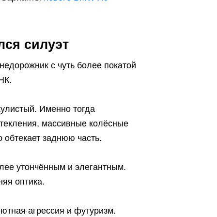
лся силуэт
недорожник с чуть более покатой
НК.
кулистый. Именно тогда
текления, массивные колёсные
о обтекает заднюю часть.
олее утончённым и элегантным.
яя оптика.
лютная агрессия и футуризм.