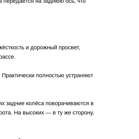
а передаётся на заднюю ось, что
ёсткость и дорожный просвет,
рассе.
: Практически полностью устраняют
тях задние колёса поворачиваются в
ота. На высоких — в ту же сторону,