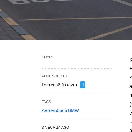
SHARE
В
PUBLISHED BY
к
Гостевой Аккаунт
э
п
TAGS:
Автомобили BMW
з
3 МЕСЯЦА AGO