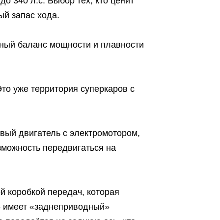
 340 л.с. Выбор тех, кто ценит
ый запас хода.
чный баланс мощности и плавности
Это уже территория суперкаров с
ый двигатель с электромотором,
зможность передвигаться на
й коробкой передач, которая
6 имеет «заднеприводный»