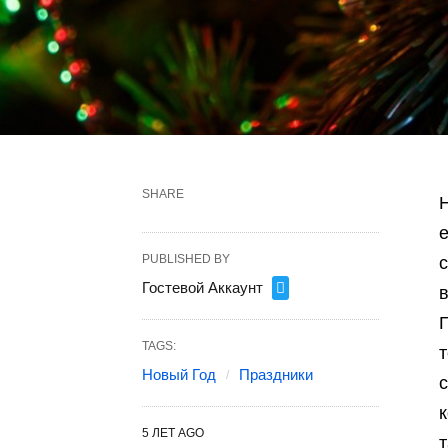
SHARE
е
PUBLISHED BY
Гостевой Аккаунт
Г
TAGS:
Новый Год
Праздники
к
5 ЛЕТ AGO
т