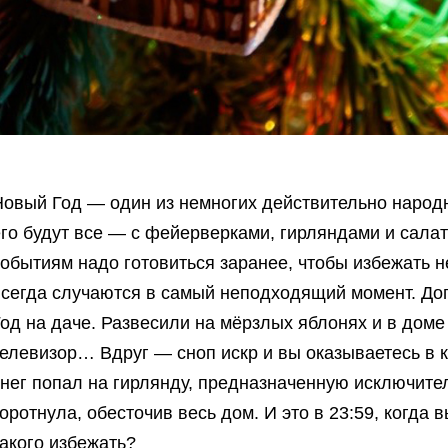
Новый Год — один из немногих действительно народн
го будут все — с фейерверками, гирляндами и салато
событиям надо готовиться заранее, чтобы избежать 
всегда случаются в самый неподходящий момент. До
од на даче. Развесили на мёрзлых яблонях и в доме
телевизор… Вдруг — сноп искр и вы оказываетесь в 
снег попал на гирлянду, предназначенную исключите
оротнула, обесточив весь дом. И это в 23:59, когда 
акого избежать?