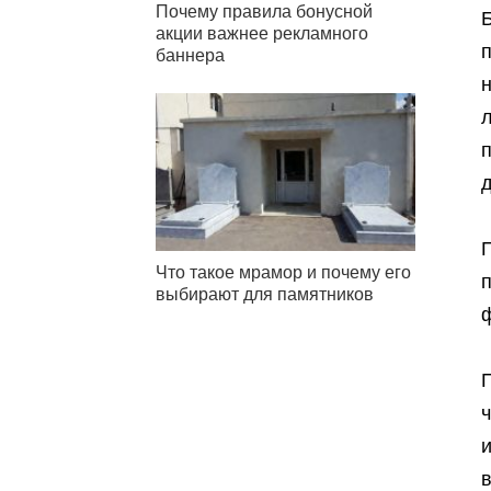
Почему правила бонусной
акции важнее рекламного
баннера
п
П
Что такое мрамор и почему его
п
выбирают для памятников
П
ч