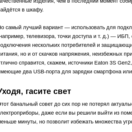
ачественные изделия, чем в последний момент собира
найдётся в шкафу.
Но самый лучший вариант — использовать для подкл
например, телевизора, точки доступа и т. д.) — ИБ
подключения нескольких потребителей и защищающий
итания, но и от скачков напряжения, неизбежных при
тлично справится, скажем, источники Eaton 3S Gen
имеющие два USB-порта для зарядки смартфона или
Уходя, гасите свет
тот банальный совет до сих пор не потерял актуаль
электроприборы, даже если вы решили выйти из пом
еньше минуты, но позволит избежать множества угр