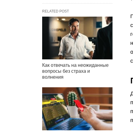
RELATED POST
П
г
н
с
Как отвечать на неожиданные
вопросы без страха и
волнения
Д
п
п
п