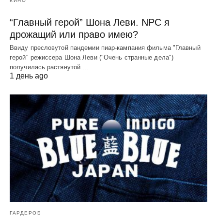
КИНО
“Главный герой” Шона Леви. NPC я
дрожащий или право имею?
Ввиду пресловутой пандемии пиар-кампания фильма "Главный
герой" режиссера Шона Леви ("Очень странные дела")
получилась растянутой.…
1 день ago
ГАРДЕРОБ