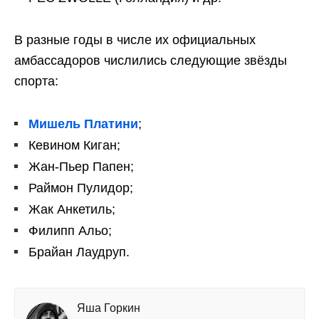
В разные годы в числе их официальных
амбассадоров числились следующие звёзды
спорта:
Мишель Платини
;
Кевином Киган;
Жан-Пьер Папен;
Раймон Пулидор;
Жак Анкетиль;
Филипп Альо;
Брайан Лаудруп.
Яша Горкин