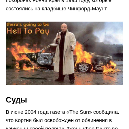
похоронах Ронни Крэя в 1995 году, которые
состоялись на кладбище Чинфорд-Маунт.
Суды
В июне 2004 года газета «The Sun» сообщила,
что Кортни был освобожден от обвинения в
избиении своей подруги Дженнифер Пинто во