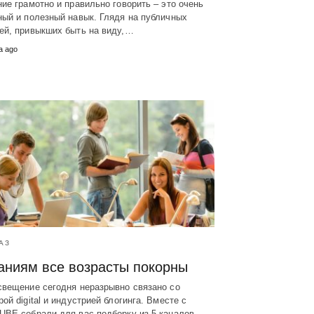
ие грамотно и правильно говорить – это очень
ый и полезный навык. Глядя на публичных
ей, привыкших быть на виду,…
а ago
АЗ
аниям все возрасты покорны
свещение сегодня неразрывно связано со
ой digital и индустрией блогинга. Вместе с
UBE собрали для вас подборку из 5 каналов…