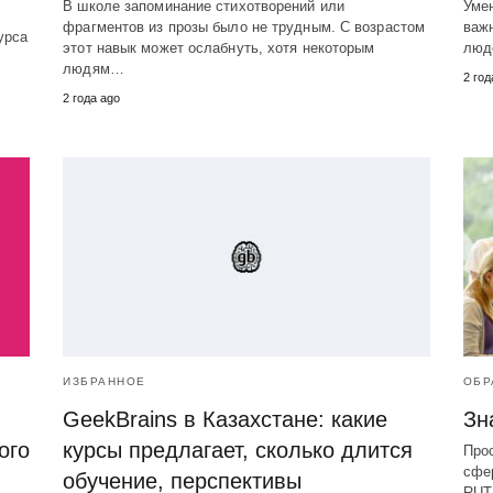
В школе запоминание стихотворений или
Умен
фрагментов из прозы было не трудным. С возрастом
важн
урса
этот навык может ослабнуть, хотя некоторым
люд
людям…
2 год
2 года ago
ИЗБРАННОЕ
ОБР
GeekBrains в Казахстане: какие
Зн
ого
курсы предлагает, сколько длится
Про
сфер
обучение, перспективы
RUT