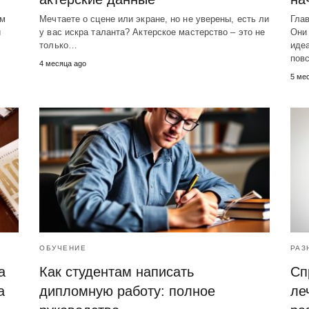
ым
Мечтаете о сцене или экране, но не уверены, есть ли
Гла
и
у вас искра таланта? Актерское мастерство – это не
Они 
только…
иде
пов
4 месяца ago
5 ме
ОБУЧЕНИЕ
РАЗ
а
Как студентам написать
Сп
а
дипломную работу: полное
ле