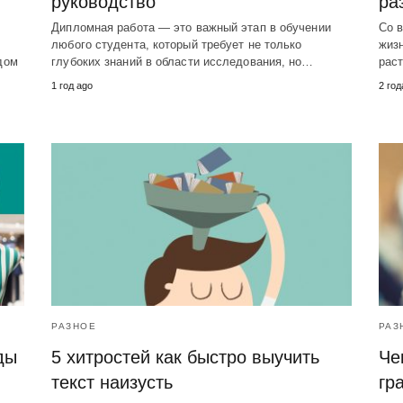
руководство
ра
Дипломная работа — это важный этап в обучении
Со в
любого студента, который требует не только
жизн
дом
глубоких знаний в области исследования, но…
рас
1 год ago
2 год
РАЗНОЕ
РАЗ
ды
5 хитростей как быстро выучить
Че
текст наизусть
гр