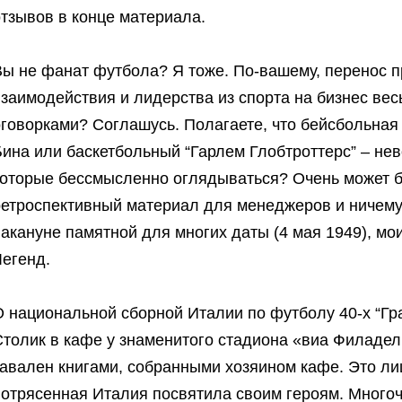
тзывов в конце материала.
Вы не фанат футбола? Я тоже. По-вашему, перенос 
заимодействия и лидерства из спорта на бизнес ве
оговорками? Соглашусь. Полагаете, что бейсбольна
Бина или баскетбольный “Гарлем Глобтроттерс” – н
которые бессмысленно оглядываться? Очень может б
етроспективный материал для менеджеров и ничему н
акануне памятной для многих даты (4 мая 1949), мо
Легенд.
 национальной сборной Италии по футболу 40-х “Гр
толик в кафе у знаменитого стадиона «виа Филадель
авален книгами, собранными хозяином кафе. Это лиш
потрясенная Италия посвятила своим героям. Много