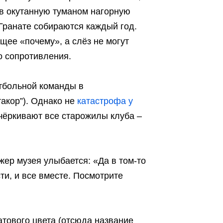
 в окутанную туманом нагорную
 Гранате собираются каждый год.
щее «почему», а слёз не могут
о сопротивления.
тбольной команды в
акор”). Однако не
катастрофа у
чёркивают все старожилы клуба –
жер музея улыбается: «Да в том-то
ти, и все вместе. Посмотрите
тового цвета (отсюда название