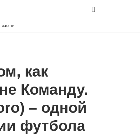
з жизни
Ty
yo
se
qu
ом, как
an
hit
ent
не Команду.
oro) – одной
рии футбола