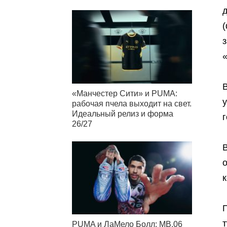
з
В
«Манчестер Сити» и PUMA:
у
рабочая пчела выходит на свет.
Идеальный релиз и форма
26/27
о
П
т
PUMA и ЛаМело Болл: MB.06