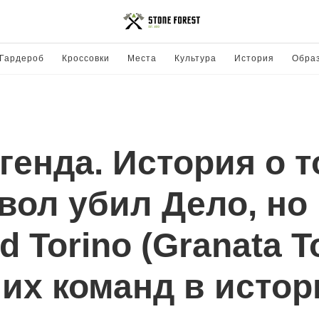
Гардероб
Кроссовки
Места
Культура
История
Обра
енда. История о т
ол убил Дело, но 
 Torino (Granata T
их команд в исто