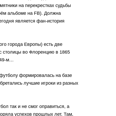
мятники на перекрестках судьбы
оём альбоме на FB). Должна
 сегодня является фан-история
ого города Европы) есть две
нос столицы во Флоренцию в 1865
949-м…
 футболу формировалась на базе
обретались лучшие игроки из разных
ол так и не смог оправиться, а
оряла успехов прошлых лет. Там,