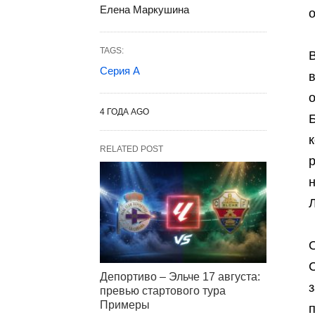
Елена Маркушина
о
TAGS:
Серия А
в
4 ГОДА AGO
RELATED POST
р
н
О
С
Депортиво – Эльче 17 августа:
з
превью стартового тура
Примеры