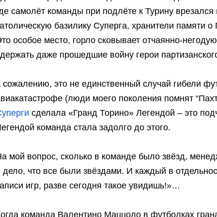
где самолёт команды при подлёте к Турину врезался
атолическую базилику Суперга, хранители памяти о
то особое место, горло сковывает отчаянно-негодую
сдержать даже прошедшие войну герои партизанског
К сожалению, это не единственный случай гибели фу
авиакатастрофе (люди моего поколения помнят “Пахт
Суперги
сделала «Гранд Торино» Легендой – это под
егендой команда стала задолго до этого.
а мой вопрос, сколько в команде было звёзд, менед
 дело, что все были звёздами. И каждый в отдельнос
аписи игр, разве сегодня такое увидишь!»…
Когда команда Валентино Маццоло в футболках грана