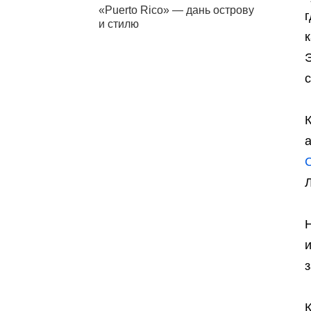
«Puerto Rico» — дань острову
и стилю
к
Э
Л
Н
и
з