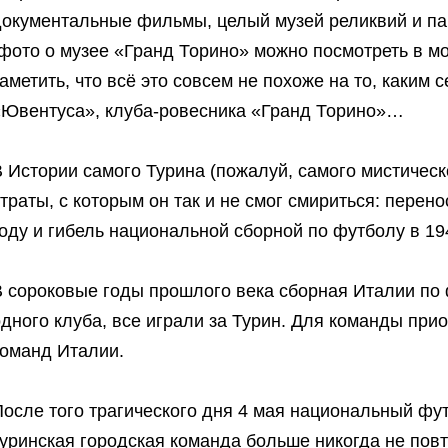
документальные фильмы, целый музей реликвий и па
(фото о музее «Гранд Торино» можно посмотреть в м
аметить, что всё это совсем не похоже на то, каким
«Ювентуса», клуба-ровесника «Гранд Торино»…
 Истории самого Турина (пожалуй, самого мистическ
траты, с которым он так и не смог смириться: пере
году и гибель национальной сборной по футболу в 1
В сороковые годы прошлого века сборная Италии по
дного клуба, все играли за Турин. Для команды при
команд Италии.
осле того трагического дня 4 мая национальный футб
уринская городская команда больше никогда не повт