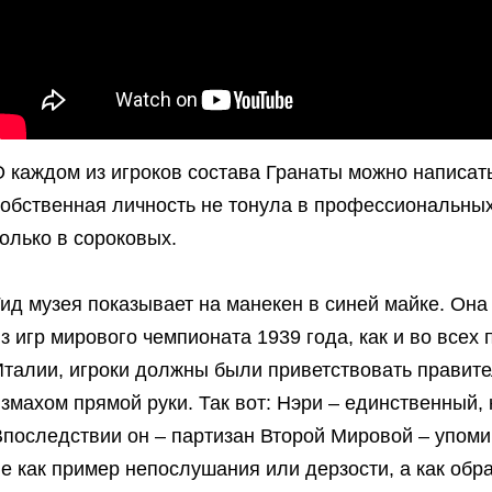
О каждом из игроков состава Гранаты можно написат
обственная личность не тонула в профессиональных
олько в сороковых.
ид музея показывает на манекен в синей майке. Она
з игр мирового чемпионата 1939 года, как и во всех
Италии, игроки должны были приветствовать правит
змахом прямой руки. Так вот: Нэри – единственный, к
Впоследствии он – партизан Второй Мировой – упоми
е как пример непослушания или дерзости, а как обр