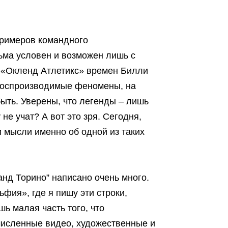
примеров командного
сьма условен и возможен лишь с
я «Окленд Атлетикс» времен Билли
евоспроизводимые феномены, на
ыть. Уверены, что легенды – лишь
е учат? А вот это зря. Сегодня,
и мысли именно об одной из таких
анд Торино” написано очень много.
фия», где я пишу эти строки,
ь малая часть того, что
численные видео, художественные и