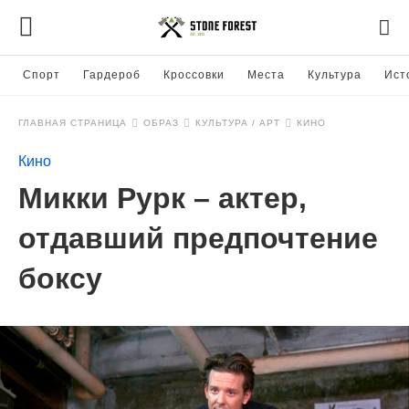
Спорт
Гардероб
Кроссовки
Места
Культура
Ист
ГЛАВНАЯ СТРАНИЦА
ОБРАЗ
КУЛЬТУРА / АРТ
КИНО
Кино
Микки Рурк – актер,
отдавший предпочтение
боксу