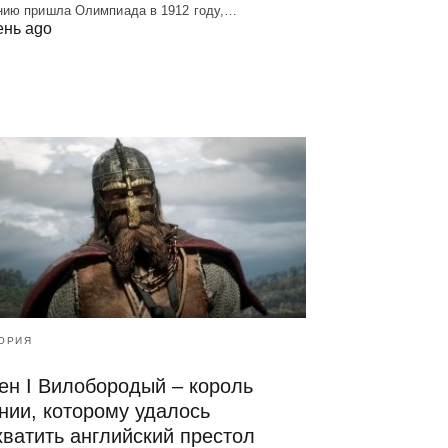
нию пришла Олимпиада в 1912 году,…
ень ago
ОРИЯ
ен I Вилобородый – король
нии, которому удалось
хватить английский престол