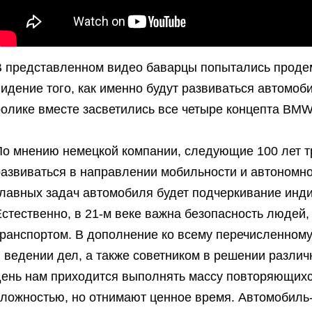
В представленном видео баварцы попытались проде
идение того, как именно будут развиваться автомоб
ролике вместе засветились все четыре концепта BMW
По мнению немецкой компании, следующие 100 лет т
развиваться в направлении мобильности и автономно
главных задач автомобиля будет подчеркивание инд
Естественно, в 21-м веке важна безопасность люде
транспортом. В дополнение ко всему перечисленном
в ведении дел, а также советником в решении разли
день нам приходится выполнять массу повторяющихс
сложностью, но отнимают ценное время. Автомобиль