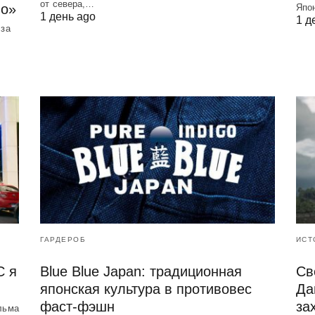
от севера,…
но»
Япо
1 день ago
1 д
 за
ГАРДЕРОБ
ИСТ
C я
Blue Blue Japan: традиционная
Св
японская культура в противовес
Да
фаст-фэшн
за
льма