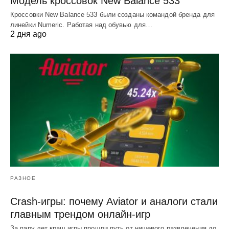
Модель кроссовок New Balance 533
Кроссовки New Balance 533 были созданы командой бренда для
линейки Numeric. Работая над обувью для…
2 дня ago
РАЗНОЕ
Crash-игры: почему Aviator и аналоги стали
главным трендом онлайн-игр
За пару лет краш игры прошли путь от нишевого развлечения до