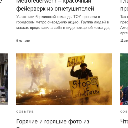
е
Metrofeuerwehr – красочный
Гл
фейерверк из огнетушителей
пр
Участники берлинской команды TOY провели в
Так 
городском метро очередную акцию. Группа людей в
пре
масках представила себя в виде пожарной команды,
Аме
…
арг
9 лет ago
11 ле
СОБЫТИЕ
СОБ
Горячие и горящие фото из
Чт