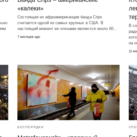
«калеки»
ле
те
и
Состоящая из афроамериканцев банда Crips
лько
считается одной из самых крупных в США. В
В с
иям
настоящий момент ее членами являются около 60…
рад
7 месяцев ago
кото
на 
11 м
БЕСПОРЯДКИ
СПО