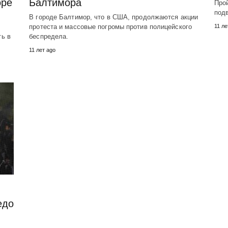
оре
Балтимора
Прой
подв
В городе Балтимор, что в США, продолжаются акции
протеста и массовые погромы против полицейского
11 ле
ть в
беспредела.
11 лет ago
едо