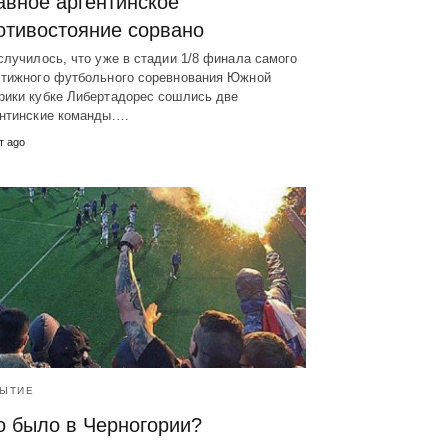
авное аргентинское
отивостояние сорвано
случилось, что уже в стадии 1/8 финала самого
стижного футбольного соревнования Южной
рики кубке Либертадорес сошлись две
ентинские команды.…
т ago
ЫТИЕ
о было в Черногории?