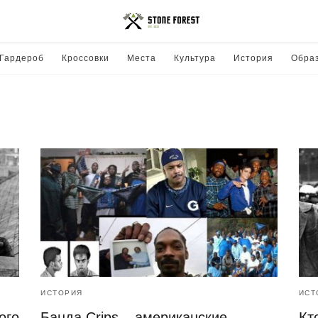
Гардероб
Кроссовки
Места
Культура
История
Обра
ИСТОРИЯ
ИСТ
ого
Банда Crips – американские
Кт