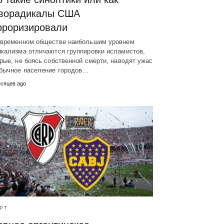
ворадикалы США
рроризировали
овременном обществе наибольшим уровнем
икализма отличаются группировки исламистов,
рые, не боясь собственной смерти, наводят ужас
обычное население городов…
есяцев ago
РТ