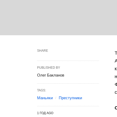
SHARE
Т
А
PUBLISHED BY
к
Олег Бакланов
Ф
TAGS:
Маньяки
Преступники
1 ГОД AGO