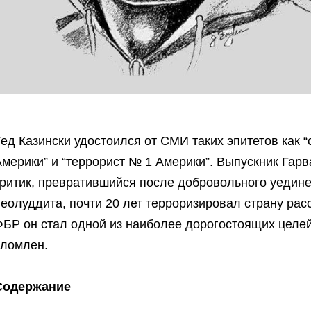
ед Казински удостоился от СМИ таких эпитетов как 
мерики” и “террорист № 1 Америки”. Выпускник Гар
ритик, превратившийся после добровольного уедине
неолуддита, почти 20 лет терроризировал страну ра
БР он стал одной из наиболее дорогостоящих целей,
сломлен.
Содержание