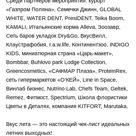
Среди партнеров мероприятия: курорт
«Газпром Поляна», Семечки Джинн, GLOBAL
WHITE, WATER DENT, PresiDENT, Teika Boom,
KAMALI, Итальянские корма Alleva, Зоозавр,
Сеть баров укладок Dry&Go, ВкусВилл,
Клаустрафобия, r.a.w.life, Континентзоо, INDIGO
KIDS, миниатюрная страна «Царь-макет»,
Bombbar, Buhlovo park Lodge Collection,
Greencosmetics, «САФМАР Плаза», ProteinRex,
сеть гипермаркетов «О’КЕЙ», Line in Space,
Винлаб бизнес, Nutrino Lab, Chefs Team, Geltek,
Remez, Фитмост, Spectrium, Школа флористики
Цветы в Деталях, компания KITFORT, Marutaka.
Вкус лета — это настоящий чек-лист идеальных
летних выходных!