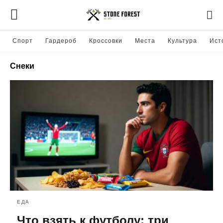
Спорт
Гардероб
Кроссовки
Места
Культура
Ист
Снеки
ЕДА
Что взять к футболу: три