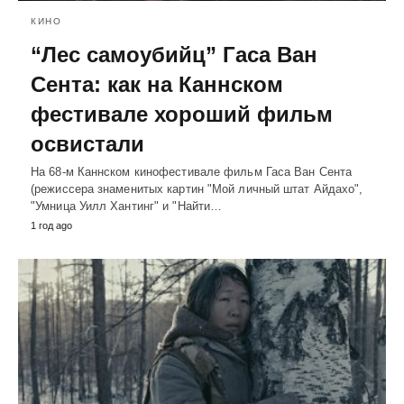
КИНО
“Лес самоубийц” Гаса Ван
Сента: как на Каннском
фестивале хороший фильм
освистали
На 68-м Каннском кинофестивале фильм Гаса Ван Сента
(режиссера знаменитых картин "Мой личный штат Айдахо",
"Умница Уилл Хантинг" и "Найти…
1 год ago