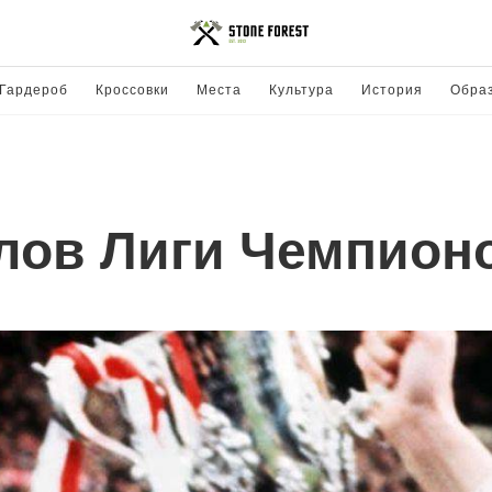
Гардероб
Кроссовки
Места
Культура
История
Обра
лов Лиги Чемпион