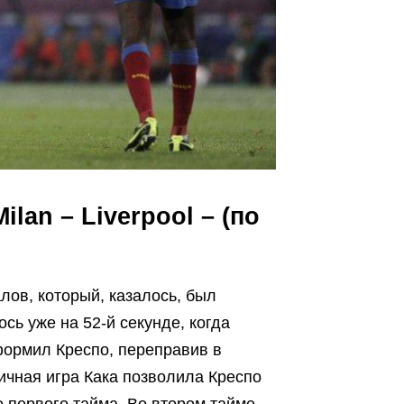
lan – Liverpool – (по
ов, который, казалось, был
сь уже на 52-й секунде, когда
формил Креспо, переправив в
ичная игра Кака позволила Креспо
 первого тайма. Во втором тайме