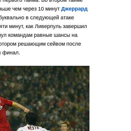
ьше чем через 10 минут
Джеррард
 буквально в следующей атаке
ти минут, как Ливерпуль завершил
рнул командам равные шансы на
 котором решающим сейвом после
л финал.