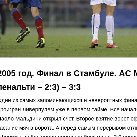
2005 год. Финал в Стамбуле. AC Mi
пенальти – 2:3) – 3:3
Один из самых запоминающихся и невероятных финал
роигран Ливерпулем уже в первом тайме. Все начало
Паоло Мальдини открыл счет. Второе взятие ворот о
касание мяч в ворота. А перед самым перерывом отл
формить дубль после передачи бразильца. 3:0 после