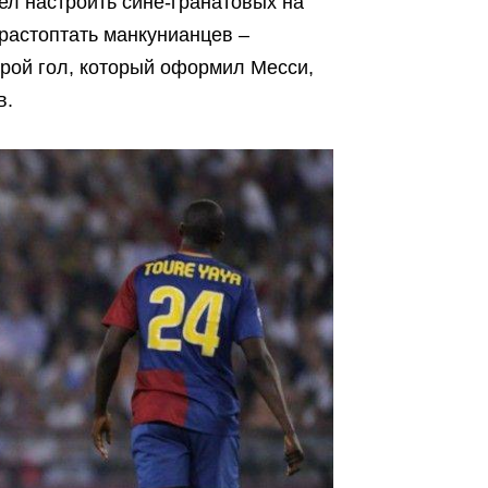
ел настроить сине-гранатовых на
 растоптать манкунианцев –
рой гол, который оформил Месси,
в.