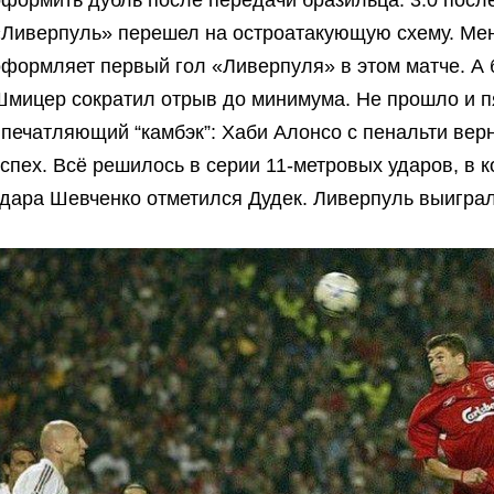
«Ливерпуль» перешел на остроатакующую схему. Мен
оформляет первый гол «Ливерпуля» в этом матче. А
Шмицер сократил отрыв до минимума. Не прошло и пя
впечатляющий “камбэк”: Хаби Алонсо с пенальти ве
успех. Всё решилось в серии 11-метровых ударов, в
удара Шевченко отметился Дудек. Ливерпуль выигра