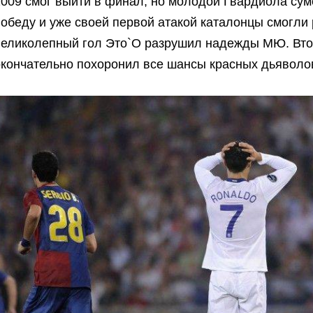
2009 смог выйти в финал, но молодой Гвардиола сум
обеду и уже своей первой атакой каталонцы смогли
великолепный гол Это`О разрушил надежды МЮ. Вто
окончательно похоронил все шансы красных дьяволо