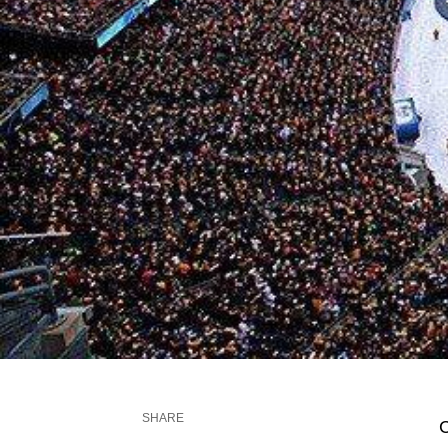
SHARE
С