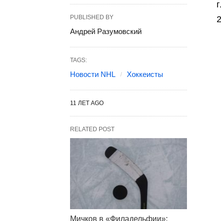
г
PUBLISHED BY
2
Андрей Разумовский
TAGS:
Новости NHL
Хоккеисты
11 ЛЕТ AGO
RELATED POST
Мичков в «Филадельфии»: