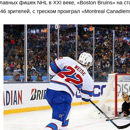
лавных фишек NHL в XXI веке, «Boston Bruins» на ста
46 зрителей, с треском проиграл «Montreal Canadiens