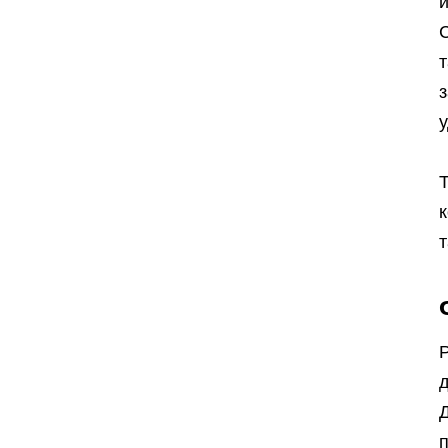
з
у
т
п