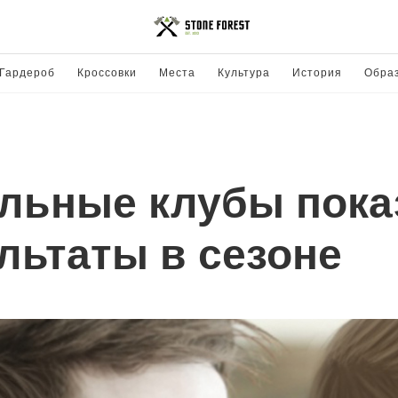
Гардероб
Кроссовки
Места
Культура
История
Обра
ольные клубы пок
льтаты в сезоне