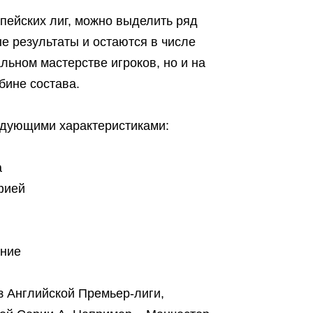
пейских лиг, можно выделить ряд
е результаты и остаются в числе
льном мастерстве игроков, но и на
бине состава.
дующими характеристиками:
а
фией
ение
з Английской Премьер-лиги,