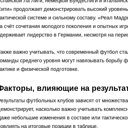
испанской Ла Лиги, немецкой Бундеслиги и итальянс
Сити» продолжает демонстрировать высокий уровень
тактической системе и сильному составу. «Реал Мад
а счёт сочетания молодого поколения и опытных иг
держивает лидерство в Германии, несмотря на пери
Также важно учитывать, что современный футбол ста
команды среднего уровня могут навязывать борьбу 
актике и физической подготовке.
Факторы, влияющие на результат
Результаты футбольных клубов зависят от множества
демонстрирует, насколько важно учитывать комплекс
Даже небольшие изменения в составе или тактическо
овлиять на итоговые позиции в таблице.