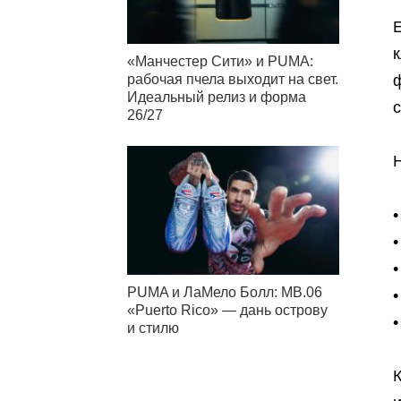
«Манчестер Сити» и PUMA:
рабочая пчела выходит на свет.
ф
Идеальный релиз и форма
с
26/27
PUMA и ЛаМело Болл: MB.06
•
«Puerto Rico» — дань острову
и стилю
К