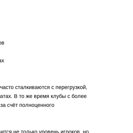
ов
ах
часто сталкиваются с перегрузкой,
атах. В то же время клубы с более
за счёт полноценного
тся не только уровень игроков, но