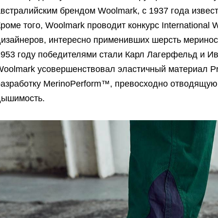
австралийским брендом Woolmark, с 1937 года изве
роме того, Woolmark проводит конкурс International 
дизайнеров, интересно применивших шерсть мериноса
953 году победителями стали Карл Лагерфельд и Ив 
Woolmark усовершенствовал эластичный материал Pr
разработку MerinoPerform™, превосходно отводящую
дышимость.