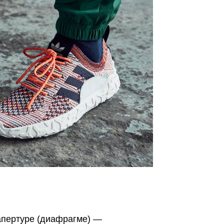
к апертуре (диафрагме) —