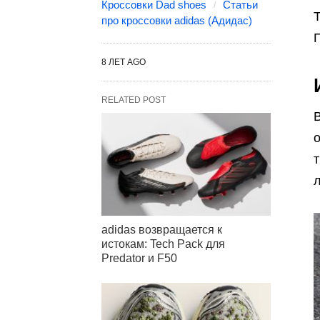
Кроссовки Dad shoes
Статьи
T
про кроссовки adidas (Адидас)
П
8 ЛЕТ AGO
RELATED POST
т
л
adidas возвращается к
истокам: Tech Pack для
Predator и F50