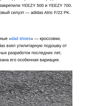
о закрепили YEEZY 500 и YEEZY 700.
ый силуэт — adidas Atric F/22 PK.
чные «
dad shoes
» — кроссовки,
as взял утилитарную подошву от
ных разработок последних лет,
вана его особенная вариация.