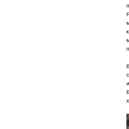
к
м
и
Б
х