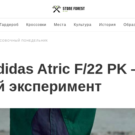
Гардероб
Кроссовки
Места
Культура
История
Обра
СОВОЧНЫЙ ПОНЕДЕЛЬНИК
idas Atric F/22 PK
й эксперимент