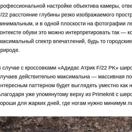
профессиональной настройке объектива камеры, отве
F/22 расстояние глубины резко изображаемого прост
минимальным, и в одной плоскости на фотографии ле
онтексте обуви это можно интерпретировать так — к
аксимальный спектр впечатлений, будь то городские
природе.
В случае с кроссовками «Адидас Атрик F/22 PK» ши
случаев действительно максимальна — массивная по
нтересным паттерном будет выглядеть уместно как на
лагодаря уже упомянутому верху из Primeknit с шер
ороши для жарких дней, где ногам нужно минимум л