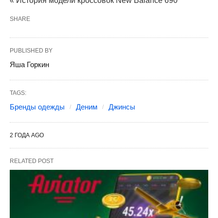
« История модели кроссовок New Balance 690
SHARE
PUBLISHED BY
Яша Горкин
TAGS:
Бренды одежды
Деним
Джинсы
2 ГОДА AGO
RELATED POST