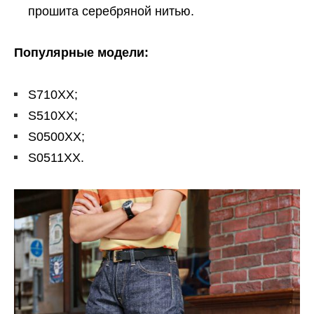
прошита серебряной нитью.
Популярные модели:
S710XX;
S510XX;
S0500XX;
S0511XX.