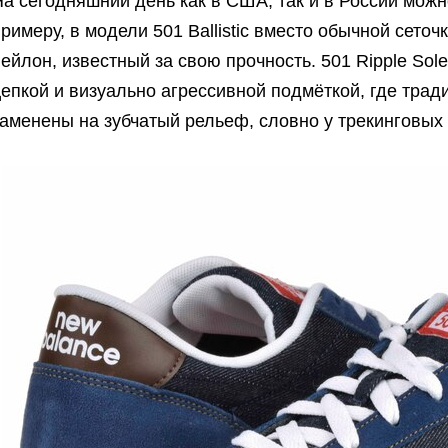
а сегодняшний день как в США, так и в России можн
римеру, в модели 501 Ballistic вместо обычной сето
ейлон, известный за свою прочность. 501 Ripple So
цепкой и визуально агрессивной подмёткой, где тра
аменены на зубчатый рельеф, словно у трекинговых 