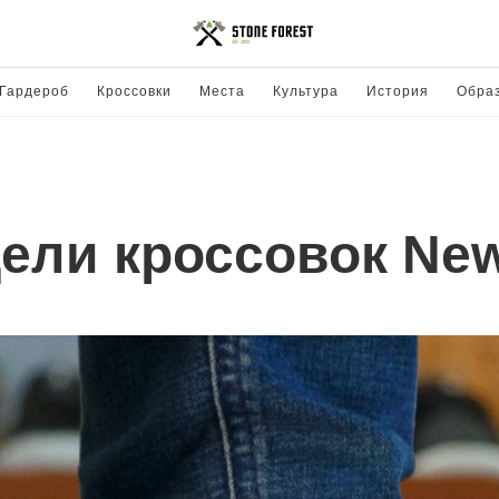
Гардероб
Кроссовки
Места
Культура
История
Обра
ели кроссовок New