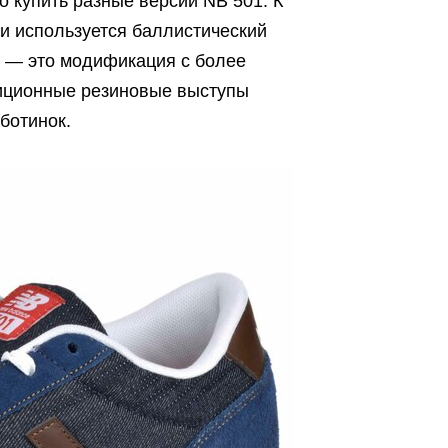
о купить разные версии NB 501. К
чки используется баллистический
le — это модификация с более
диционные резиновые выступы
ботинок.