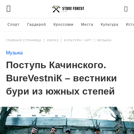
Спорт
Гардероб
Кроссовки
Места
Культура
Ист
ГЛАВНАЯ СТРАНИЦА
ОБРАЗ
КУЛЬТУРА / АРТ
МУЗЫКА
Музыка
Поступь Качинского.
BureVestniК – вестники
бури из южных степей