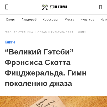
Спорт
Гардероб
Кроссовки
Места
Культура
Ист
ГЛАВНАЯ СТРАНИЦА
ОБРАЗ
КУЛЬТУРА / АРТ
КНИГИ
Книги
“Великий Гэтсби”
Фрэнсиса Скотта
Фицджеральда. Гимн
поколению джаза