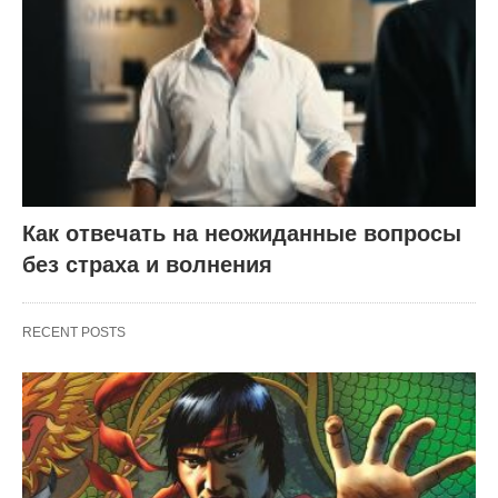
Как отвечать на неожиданные вопросы
без страха и волнения
RECENT POSTS