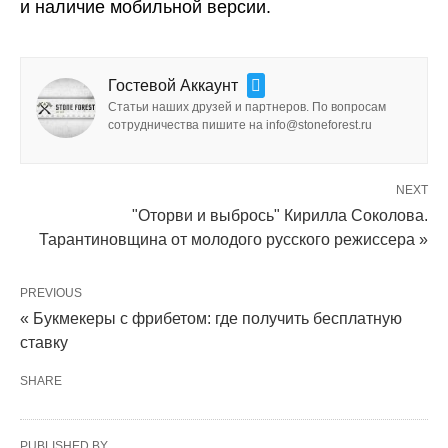
и наличие мобильной версии.
Гостевой Аккаунт
Статьи наших друзей и партнеров. По вопросам
сотрудничества пишите на info@stoneforest.ru
NEXT
"Оторви и выбрось" Кирилла Соколова.
Тарантиновщина от молодого русского режиссера »
PREVIOUS
« Букмекеры с фрибетом: где получить бесплатную
ставку
SHARE
PUBLISHED BY