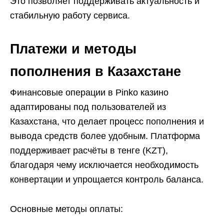
Это позволяет поддерживать актуальность и
стабильную работу сервиса.
Платежи и методы
пополнения в Казахстане
Финансовые операции в Pinko казино
адаптированы под пользователей из
Казахстана, что делает процесс пополнения и
вывода средств более удобным. Платформа
поддерживает расчёты в тенге (KZT),
благодаря чему исключается необходимость
конвертации и упрощается контроль баланса.
Основные методы оплаты: