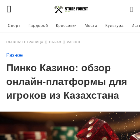
Спорт
Гардероб
Кроссовки
Места
Культура
Ист
ГЛАВНАЯ СТРАНИЦА
ОБРАЗ
РАЗНОЕ
Разное
Пинко Казино: обзор
онлайн-платформы для
игроков из Казахстана