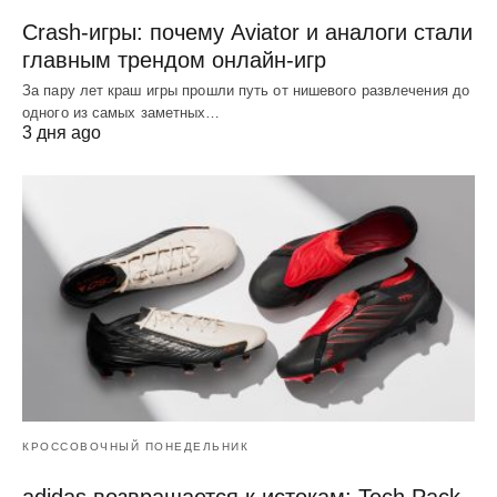
Crash-игры: почему Aviator и аналоги стали
главным трендом онлайн-игр
За пару лет краш игры прошли путь от нишевого развлечения до
одного из самых заметных…
3 дня ago
КРОССОВОЧНЫЙ ПОНЕДЕЛЬНИК
adidas возвращается к истокам: Tech Pack