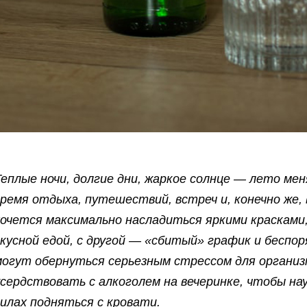
Теплые ночи, долгие дни, жаркое солнце — лето ме
время отдыха, путешествий, встреч и, конечно же, 
хочется максимально насладиться яркими красками
вкусной едой, с другой — «сбитый» график и беспо
могут обернуться серьезным стрессом для организм
усердствовать с алкоголем на вечеринке, чтобы на
силах подняться с кровати.