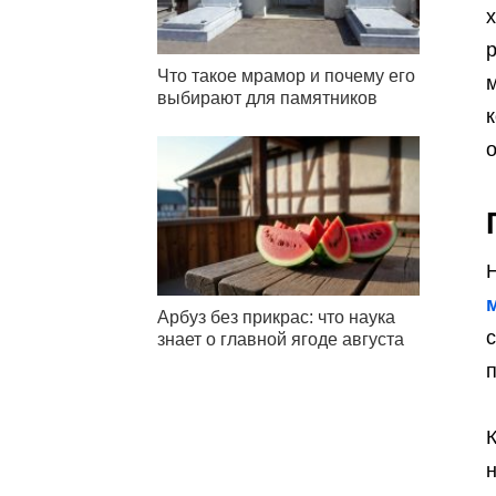
х
р
Что такое мрамор и почему его
м
выбирают для памятников
Н
Арбуз без прикрас: что наука
с
знает о главной ягоде августа