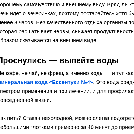
орошему самочувствию и внешнему виду. Вряд ли кто
ечь идет о вечеринках, поэтому постарайтесь хотя 
енее 8 часов. Без качественного отдыха организм п
которая расшатывает нервы, снижает продуктивность
образом сказывается на внешнем виде.
Проснулись — выпейте воды
е кофе, не чай, не фреш, а именно воды — и тут ка
минеральная вода «Ессентуки №4»
. Это вода сре
пектром применения и при лечении, и для профилакт
повседневной жизни.
Как пить? Стакан нехолодной, можно слегка подогре
небольшими глотками примерно за 40 минут до прие