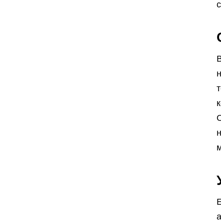
В
н
т
к
м
Е