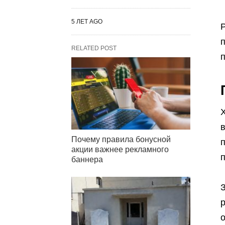
5 ЛЕТ AGO
Р
RELATED POST
Почему правила бонусной
п
акции важнее рекламного
п
баннера
З
р