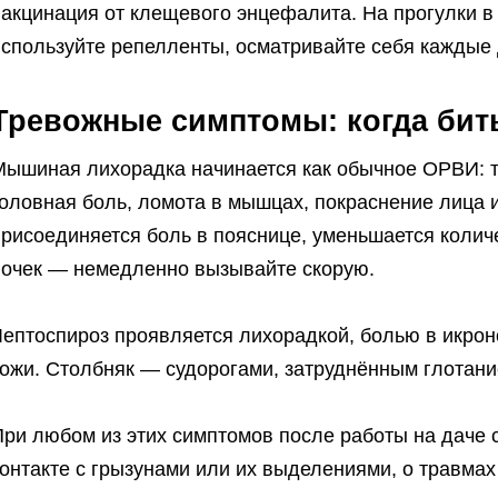
вакцинация от клещевого энцефалита. На прогулки в
используйте репелленты, осматривайте себя каждые 
Тревожные симптомы: когда бить
Мышиная лихорадка начинается как обычное ОРВИ: т
оловная боль, ломота в мышцах, покраснение лица и
присоединяется боль в пояснице, уменьшается колич
почек — немедленно вызывайте скорую.
Лептоспироз проявляется лихорадкой, болью в икр
кожи. Столбняк — судорогами, затруднённым глотан
При любом из этих симптомов после работы на даче
онтакте с грызунами или их выделениями, о травмах 