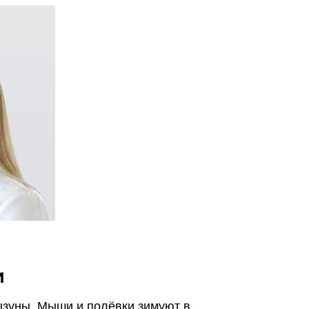
и
ызуны. Мыши и полёвки зимуют в