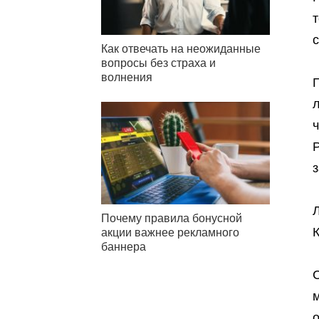
Как отвечать на неожиданные
вопросы без страха и
волнения
Р
з
Л
Почему правила бонусной
акции важнее рекламного
баннера
С
м
о