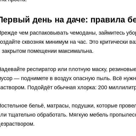
Первый день на даче: правила б
режде чем распаковывать чемоданы, займитесь убор
оздайте сквозняк минимум на час. Это критически в
в закрытом помещении максимальна.
Надевайте респиратор или плотную маску, резиновые
мусор — поднимете в воздух опасную пыль. Всё ну
раствором. Подойдёт обычная хлорка: 200 миллилитр
остельное бельё, матрасы, подушки, которые прове
или тщательно обработать. Мягкую мебель пропылесо
дезраствором.