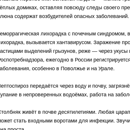
тёплых домиках, оставляя повсюду следы своего пре
слюна содержат возбудителей опасных заболеваний.
Геморрагическая лихорадка с почечным синдромом, 
лихорадка, вызывается хантавирусом. Заражение пр
частицами выделений грызунов, реже — через укусы
оспотребнадзора, ежегодно в России регистрируется
аболевания, особенно в Поволжье и на Урале.
ептоспироз передаётся через воду и почву, загряз
Купание в непроверенных водоёмах, работа на забол
толбняк живёт в почве десятилетиями. Любая царапи
ожет стать входными воротами для инфекции. Звучи
на проста.