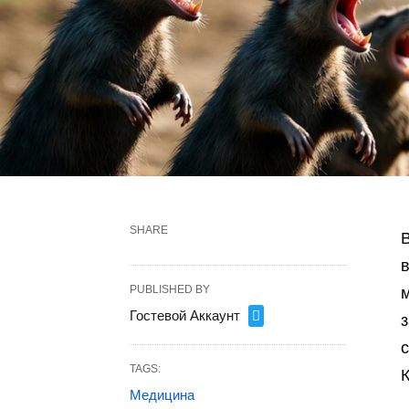
SHARE
в
PUBLISHED BY
м
Гостевой Аккаунт
TAGS:
Медицина