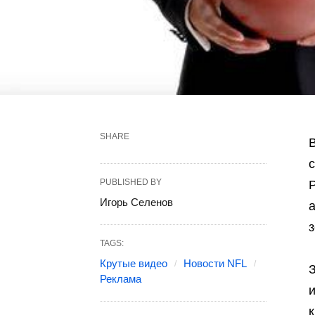
SHARE
В
с
PUBLISHED BY
Игорь Селенов
а
TAGS:
Крутые видео
Новости NFL
З
Реклама
и