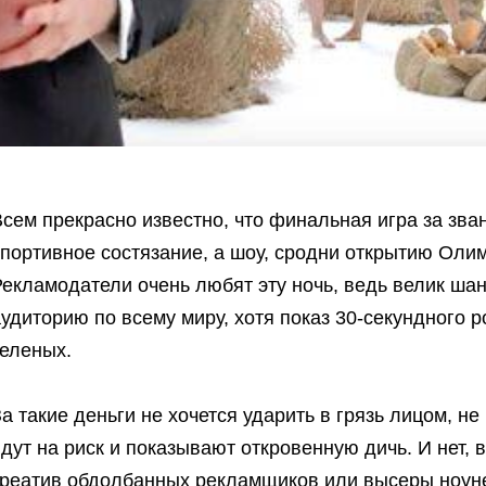
сем прекрасно известно, что финальная игра за зва
портивное состязание, а шоу, сродни открытию Олим
Рекламодатели очень любят эту ночь, ведь велик ша
удиторию по всему миру, хотя показ 30-секундного р
зеленых.
а такие деньги не хочется ударить в грязь лицом, н
дут на риск и показывают откровенную дичь. И нет, 
креатив обдолбанных рекламщиков или высеры ноун