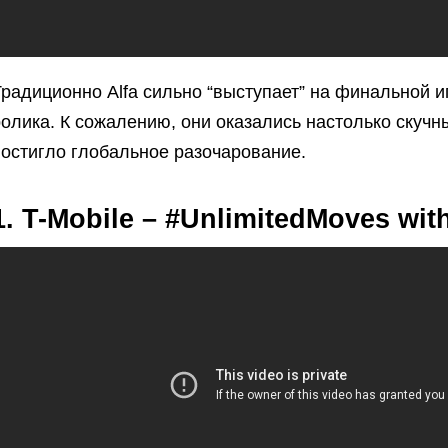
радиционно Alfa сильно “выступает” на финальной иг
олика. К сожалению, они оказались настолько скучн
постигло глобальное разочарование.
1. T-Mobile – #UnlimitedMoves with