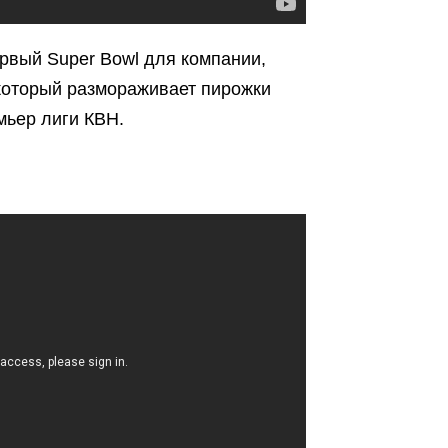
ервый Super Bowl для компании,
 который размораживает пирожки
мьер лиги КВН.