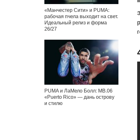
«Манчестер Сити» и PUMA:
рабочая пчела выходит на свет.
Идеальный релиз и форма
26/27
г
PUMA и ЛаМело Болл: MB.06
«Puerto Rico» — дань острову
и стилю