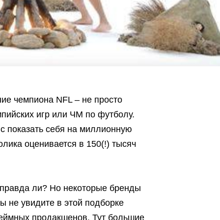
ние чемпиона NFL – не просто
пийских игр или ЧМ по футболу.
нс показать себя на миллионную
олика оценивается в 150(!) тысяч
е правда ли? Но некоторые бренды
вы не увидите в этой подборке
еймных продакшенов. Тут большие