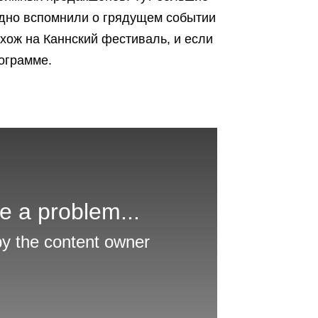
здно вспомнили о грядущем событии
охож на Каннский фестиваль, и если
рограмме.