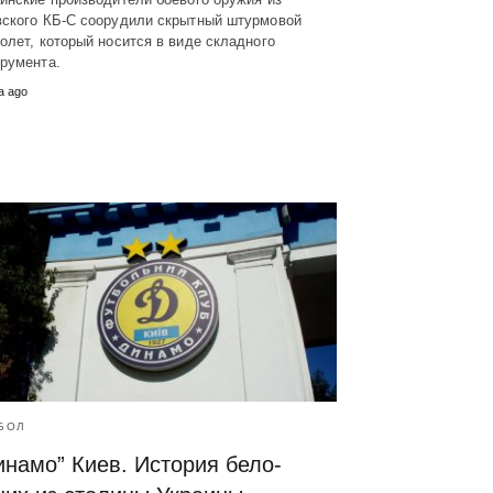
вского КБ-С соорудили скрытный штурмовой
олет, который носится в виде складного
румента.
а ago
БОЛ
инамо” Киев. История бело-