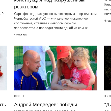
Кие
реактором
пист
а РФ
Саркофаг над разрушенным четвертым энергоблоком
инст
Чернобыльской АЭС — уникальное инженерное
4 год
сооружение, ставшее символом борьбы
человечества с последствиями одной из самых…
4 года ago
СПОРТ
ФУТ
ать
Андрей Медведев: победы
“Д