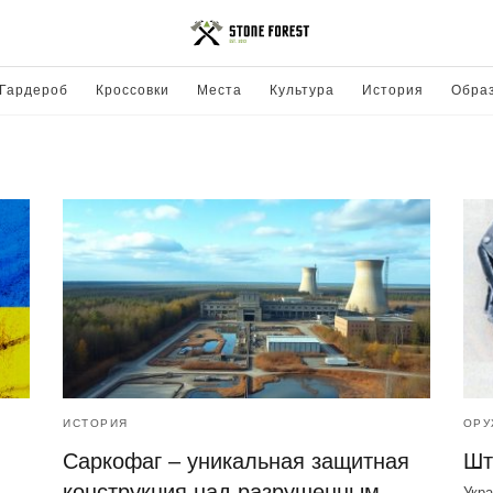
Гардероб
Кроссовки
Места
Культура
История
Обра
ИСТОРИЯ
ОРУ
Саркофаг – уникальная защитная
Шт
конструкция над разрушенным
Укра