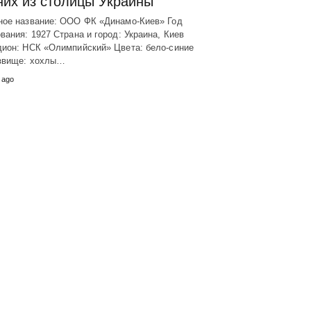
них из столицы Украины
ное название: ООО ФК «Динамо-Киев» Год
вания: 1927 Страна и город: Украина, Киев
дион: НСК «Олимпийский» Цвета: бело-синие
звище: хохлы…
 ago