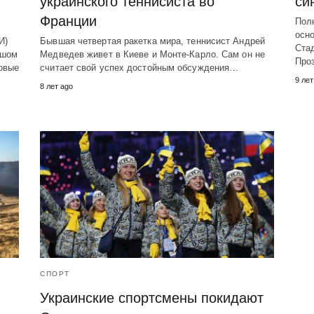
украинского теннисиста во
си
Франции
Пол
осно
И)
Бывшая четвертая ракетка мира, теннисист Андрей
Ста
ьшом
Медведев живет в Киеве и Монте-Карло. Сам он не
Про
овые
считает свой успех достойным обсуждения…
9 лет
8 лет ago
СПОРТ
Украинские спортсмены покидают