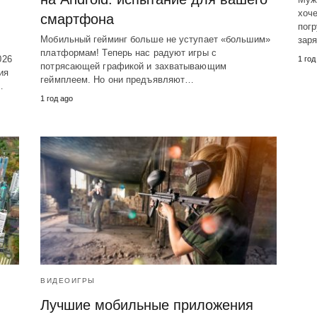
хоче
смартфона
погр
Мобильный гейминг больше не уступает «большим»
зар
платформам! Теперь нас радуют игры с
026
1 год
потрясающей графикой и захватывающим
ия
геймплеем. Но они предъявляют…
…
1 год ago
ВИДЕОИГРЫ
Лучшие мобильные приложения