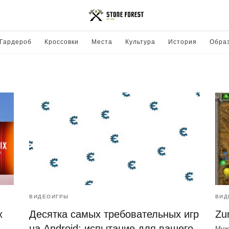
Гардероб
Кроссовки
Места
Культура
История
Обра
ВИДЕОИГРЫ
ВИД
x
Десятка самых требовательных игр
Zu
на Android: испытание для вашего
Муж