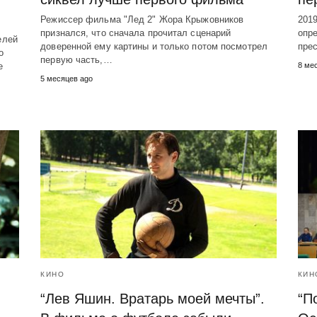
Режиссер фильма "Лед 2" Жора Крыжовников
2019
признался, что сначала прочитал сценарий
опре
елей
доверенной ему картины и только потом посмотрел
прес
о
первую часть,…
е
8 ме
5 месяцев ago
КИНО
КИН
“Лев Яшин. Вратарь моей мечты”.
“П