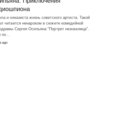
ипьяна. Приключения
диошпиона
ла и неказиста жизнь советского артиста. Такой
ыл читается ненароком в сюжете комедийной
одрамы Сергея Осипьяна "Портрет незнакомца".
я по…
а ago