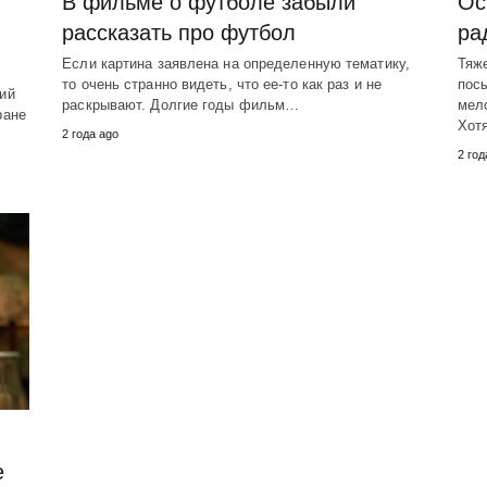
В фильме о футболе забыли
Ос
рассказать про футбол
ра
Если картина заявлена на определенную тематику,
Тяже
то очень странно видеть, что ее-то как раз и не
пос
ий
раскрывают. Долгие годы фильм…
мел
ране
Хот
2 года ago
2 год
е