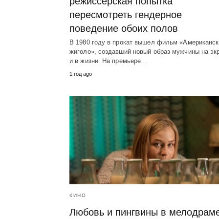
режиссерская попытка
пересмотреть гендерное
поведение обоих полов
В 1980 году в прокат вышел фильм «Американск
жиголо», создавший новый образ мужчины на эк
и в жизни. На премьере…
1 год ago
КИНО
Любовь и пингвины в мелодрам