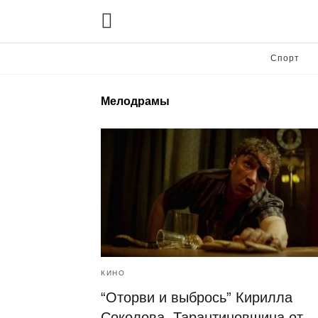
Спорт
Мелодрамы
КИНО
“Оторви и выбрось” Кирилла
Соколова. Тарантиновщина от