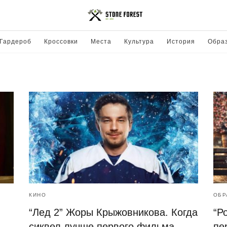
Гардероб
Кроссовки
Места
Культура
История
Обра
КИНО
ОБР
“Лед 2” Жоры Крыжовникова. Когда
“Р
сиквел лучше первого фильма
пе