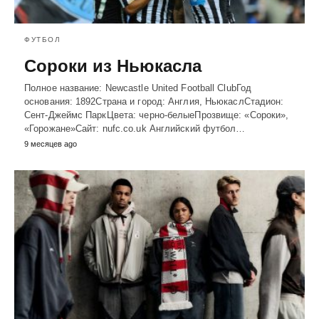
ФУТБОЛ
Сороки из Ньюкасла
Полное название: Newcastle United Football ClubГод
основания: 1892Страна и город: Англия, НьюкаслСтадион:
Сент-Джеймс ПаркЦвета: черно-белыеПрозвище: «Сороки»,
«Горожане»Сайт: nufc.co.uk Английский футбол…
9 месяцев ago