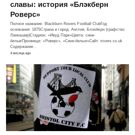
славы: история «Блэкберн
Роверс»
Полное название: Blackburn Rovers Football ClubГод
основания: 1875Страна и город: Англия, Блэкберн (графство
Ланкашир)Стадион: «Ивуд Парк»Цвета: сине-
белыеПрозвище: «Роверс», «Сине-белые»Сайт: rovers.co.uk
Содержание…
4 месяца ago