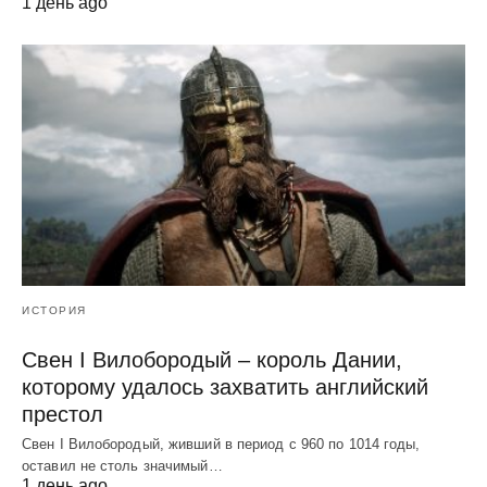
1 день ago
ИСТОРИЯ
Свен I Вилобородый – король Дании,
которому удалось захватить английский
престол
Свен I Вилобородый, живший в период с 960 по 1014 годы,
оставил не столь значимый…
1 день ago